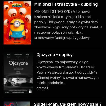
Minionki i straszydła - dubbing
MINIONKI I STRASZYDŁA to nowa
szalona historia o tym, jak Minionki
podbiły Hollywood, stały się gwiazdami
filmowymi, wypuściły potwory na świat, a
następnie połączyły siły, aby...
animowany/familijny/przygodowy
Ojczyzna - napisy
„Ojczyzna” to najnowszy, długo
wyczekiwany film laureata Oscara®,
Pawła Pawlikowskiego, twórcy „Idy” i
„Zimnej wojny”. W swoim najnowszym
dziele, podobnie...
dramat
Spider-Man: Całkiem nowy dzień