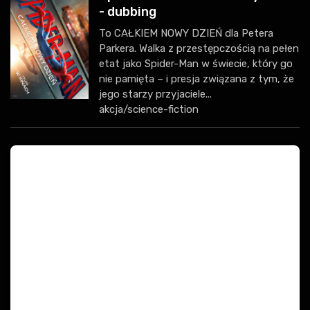
- dubbing
To CAŁKIEM NOWY DZIEŃ dla Petera
Parkera. Walka z przestępczością na pełen
etat jako Spider-Man w świecie, który go
nie pamięta – i presja związana z tym, że
jego starzy przyjaciele...
akcja/science-fiction