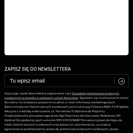
ZAPISZ SIĘ DO NEWSLETTERA
C
Zapisując się do Newslettera zapoznałem się z
Zasadami przetwarzania danych
osobowych w związku z realizacją usługi Newsleter
. Zgadzam się na otrzymanie od kin
Novekino na wskazany przeze mnie adres e-mail informacji marketingowych.
Administratorem Twoich danych osobowych jest Instytucja Filmowa MAX-FILM Spółka
Akcyjna z siedzibą w Warszawie, ul. Panieńska 11, Wpisana do Rejestru
Przedsiębiorców prowadzonego przez Sąd Rejonowy dla Warszawy Mokotowa, XIII
Wydział Gospodarczy pod numerem KRS 0000236457 Posiadasz prawo dostępu do
treści Swoich danych osobowych oraz prawo ich sprostowania, usunięcia,
ograniczenia przetwarzania, prawo do przenoszenia danych osobowych, prawo