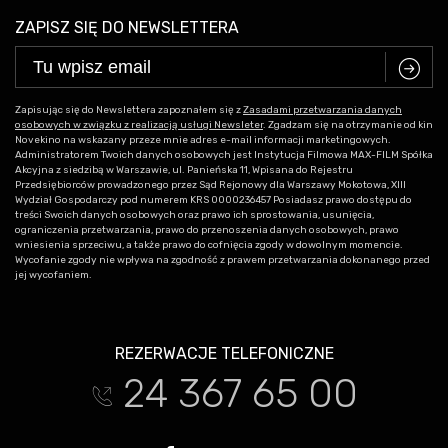
ZAPISZ SIĘ DO NEWSLETTERA
C
Zapisując się do Newslettera zapoznałem się z
Zasadami przetwarzania danych
osobowych w związku z realizacją usługi Newsleter
. Zgadzam się na otrzymanie od kin
Novekino na wskazany przeze mnie adres e-mail informacji marketingowych.
Administratorem Twoich danych osobowych jest Instytucja Filmowa MAX-FILM Spółka
Akcyjna z siedzibą w Warszawie, ul. Panieńska 11, Wpisana do Rejestru
Przedsiębiorców prowadzonego przez Sąd Rejonowy dla Warszawy Mokotowa, XIII
Wydział Gospodarczy pod numerem KRS 0000236457 Posiadasz prawo dostępu do
treści Swoich danych osobowych oraz prawo ich sprostowania, usunięcia,
ograniczenia przetwarzania, prawo do przenoszenia danych osobowych, prawo
wniesienia sprzeciwu, a także prawo do cofnięcia zgody w dowolnym momencie.
Wycofanie zgody nie wpływa na zgodność z prawem przetwarzania dokonanego przed
jej wycofaniem.
REZERWACJE TELEFONICZNE
24 367 65 00
t