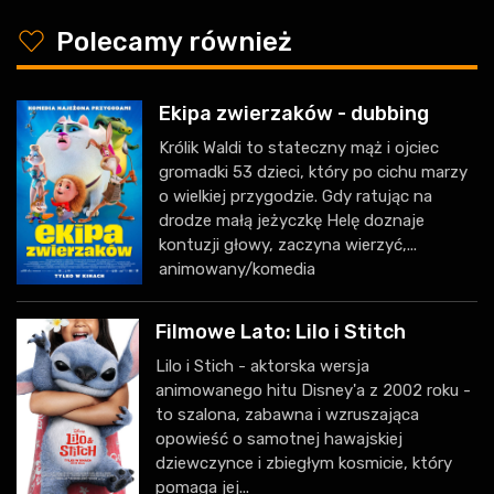
y
Polecamy również
Ekipa zwierzaków - dubbing
Królik Waldi to stateczny mąż i ojciec
gromadki 53 dzieci, który po cichu marzy
o wielkiej przygodzie. Gdy ratując na
drodze małą jeżyczkę Helę doznaje
kontuzji głowy, zaczyna wierzyć,...
animowany/komedia
Filmowe Lato: Lilo i Stitch
Lilo i Stich - aktorska wersja
animowanego hitu Disney'a z 2002 roku -
to szalona, zabawna i wzruszająca
opowieść o samotnej hawajskiej
dziewczynce i zbiegłym kosmicie, który
pomaga jej...