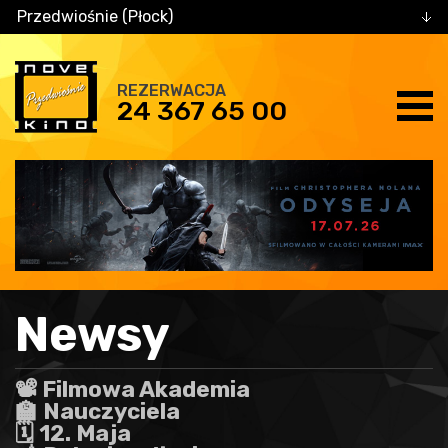
Przedwiośnie (Płock)
REZERWACJA
24 367 65 00
Newsy
📽️ Filmowa Akademia
🏫 Nauczyciela
🗓️ 12. Maja