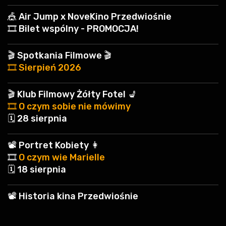
🎪 Air Jump x NoveKino Przedwiośnie
🎞️ Bilet wspólny - PROMOCJA!
🎬 Spotkania Filmowe 🎬
🎞️ Sierpień 2026
🎬 Klub Filmowy Żółty Fotel 💺
🎞️ O czym sobie nie mówimy
🗓️ 28 sierpnia
📽️ Portret Kobiety 👩
🎞️
O czym wie Marielle
🗓️ 18 sierpnia
📽️ Historia kina Przedwiośnie