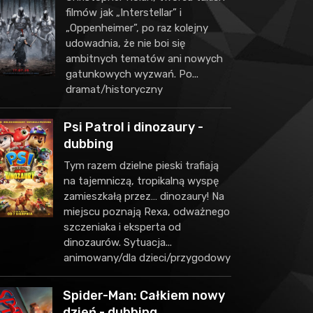
filmów jak „Interstellar” i
„Oppenheimer”, po raz kolejny
udowadnia, że nie boi się
ambitnych tematów ani nowych
gatunkowych wyzwań. Po...
dramat/historyczny
Psi Patrol i dinozaury -
dubbing
Tym razem dzielne pieski trafiają
na tajemniczą, tropikalną wyspę
zamieszkałą przez… dinozaury! Na
miejscu poznają Rexa, odważnego
szczeniaka i eksperta od
dinozaurów. Sytuacja...
animowany/dla dzieci/przygodowy
Spider-Man: Całkiem nowy
dzień - dubbing