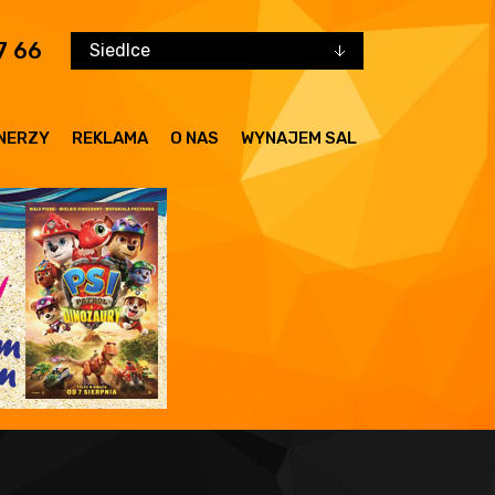
7 66
Siedlce
NERZY
REKLAMA
O NAS
WYNAJEM SAL