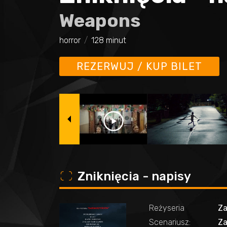
Weapons
horror
128 minut
REZERWUJ / KUP BILET
o
Zniknięcia - napisy
Reżyseria
Za
Scenariusz:
Za