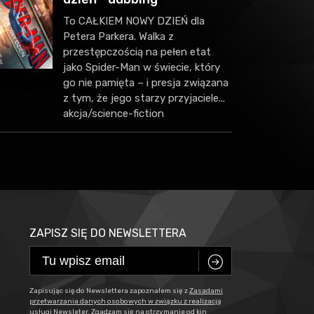
To CAŁKIEM NOWY DZIEŃ dla
Petera Parkera. Walka z
przestępczością na pełen etat
jako Spider-Man w świecie, który
go nie pamięta – i presja związana
z tym, że jego starzy przyjaciele...
akcja/science-fiction
ZAPISZ SIĘ DO NEWSLETTERA
C
Zapisując się do Newslettera zapoznałem się z
Zasadami
przetwarzania danych osobowych w związku z realizacją
usługi Newsleter
. Zgadzam się na otrzymanie od kin