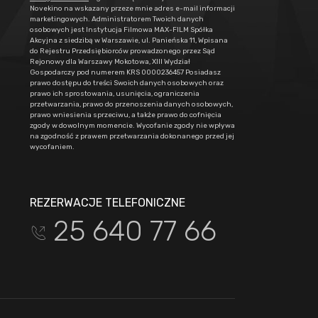
Novekino na wskazany przeze mnie adres e-mail informacji
marketingowych. Administratorem Twoich danych
osobowych jest Instytucja Filmowa MAX-FILM Spółka
Akcyjna z siedzibą w Warszawie, ul. Panieńska 11, Wpisana
do Rejestru Przedsiębiorców prowadzonego przez Sąd
Rejonowy dla Warszawy Mokotowa, XIII Wydział
Gospodarczy pod numerem KRS 0000236457 Posiadasz
prawo dostępu do treści Swoich danych osobowych oraz
prawo ich sprostowania, usunięcia, ograniczenia
przetwarzania, prawo do przenoszenia danych osobowych,
prawo wniesienia sprzeciwu, a także prawo do cofnięcia
zgody w dowolnym momencie. Wycofanie zgody nie wpływa
na zgodność z prawem przetwarzania dokonanego przed jej
wycofaniem.
REZERWACJE TELEFONICZNE
25 640 77 66
t