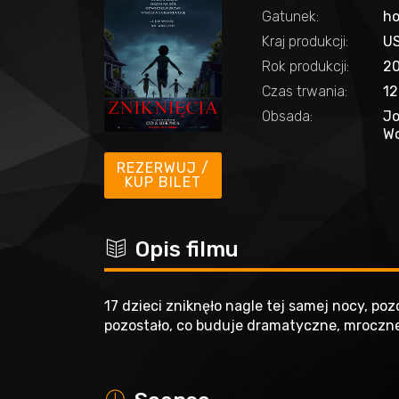
Gatunek:
ho
Kraj produkcji:
U
Rok produkcji:
2
Czas trwania:
12
Obsada:
Jo
Wo
REZERWUJ /
KUP BILET
c
Opis filmu
17 dzieci zniknęło nagle tej samej nocy, po
pozostało, co buduje dramatyczne, mroczne
a