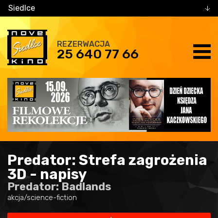
Siedlce
REZERWACJA
25 640 77 66
Predator: Strefa zagrożenia
3D - napisy
Predator: Badlands
akcja/science-fiction