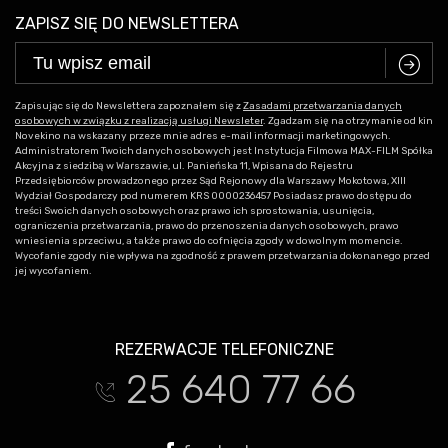
ZAPISZ SIĘ DO NEWSLETTERA
C
Zapisując się do Newslettera zapoznałem się z
Zasadami przetwarzania danych
osobowych w związku z realizacją usługi Newsleter
. Zgadzam się na otrzymanie od kin
Novekino na wskazany przeze mnie adres e-mail informacji marketingowych.
Administratorem Twoich danych osobowych jest Instytucja Filmowa MAX-FILM Spółka
Akcyjna z siedzibą w Warszawie, ul. Panieńska 11, Wpisana do Rejestru
Przedsiębiorców prowadzonego przez Sąd Rejonowy dla Warszawy Mokotowa, XIII
Wydział Gospodarczy pod numerem KRS 0000236457 Posiadasz prawo dostępu do
treści Swoich danych osobowych oraz prawo ich sprostowania, usunięcia,
ograniczenia przetwarzania, prawo do przenoszenia danych osobowych, prawo
wniesienia sprzeciwu, a także prawo do cofnięcia zgody w dowolnym momencie.
Wycofanie zgody nie wpływa na zgodność z prawem przetwarzania dokonanego przed
jej wycofaniem.
REZERWACJE TELEFONICZNE
25 640 77 66
t