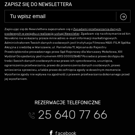
ZAPISZ SIĘ DO NEWSLETTERA
C
Zapisując się do Newslettera zapoznałem się z
Zasadami przetwarzania danych
osobowych w związku z realizacją usługi Newsleter
. Zgadzam się na otrzymanie od kin
Novekino na wskazany przeze mnie adres e-mail informacji marketingowych.
Administratorem Twoich danych osobowych jest Instytucja Filmowa MAX-FILM Spółka
Akcyjna z siedzibą w Warszawie, ul. Panieńska 11, Wpisana do Rejestru
Przedsiębiorców prowadzonego przez Sąd Rejonowy dla Warszawy Mokotowa, XIII
Wydział Gospodarczy pod numerem KRS 0000236457 Posiadasz prawo dostępu do
treści Swoich danych osobowych oraz prawo ich sprostowania, usunięcia,
ograniczenia przetwarzania, prawo do przenoszenia danych osobowych, prawo
wniesienia sprzeciwu, a także prawo do cofnięcia zgody w dowolnym momencie.
Wycofanie zgody nie wpływa na zgodność z prawem przetwarzania dokonanego przed
jej wycofaniem.
REZERWACJE TELEFONICZNE
25 640 77 66
t
facebook