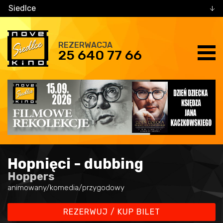
Siedlce
REZERWACJA
25 640 77 66
Hopnięci - dubbing
Hoppers
animowany/komedia/przygodowy
REZERWUJ / KUP BILET