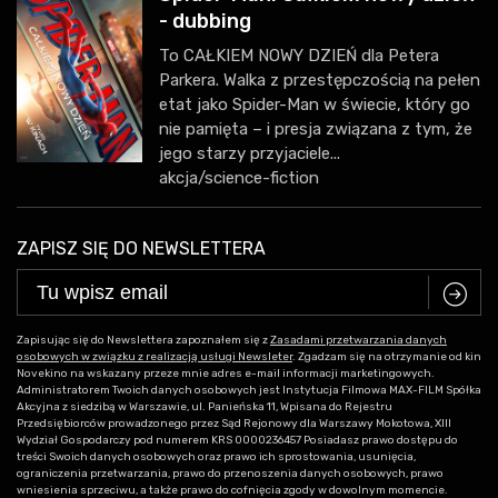
- dubbing
To CAŁKIEM NOWY DZIEŃ dla Petera
Parkera. Walka z przestępczością na pełen
etat jako Spider-Man w świecie, który go
nie pamięta – i presja związana z tym, że
jego starzy przyjaciele...
akcja/science-fiction
ZAPISZ SIĘ DO NEWSLETTERA
C
Zapisując się do Newslettera zapoznałem się z
Zasadami przetwarzania danych
osobowych w związku z realizacją usługi Newsleter
. Zgadzam się na otrzymanie od kin
Novekino na wskazany przeze mnie adres e-mail informacji marketingowych.
Administratorem Twoich danych osobowych jest Instytucja Filmowa MAX-FILM Spółka
Akcyjna z siedzibą w Warszawie, ul. Panieńska 11, Wpisana do Rejestru
Przedsiębiorców prowadzonego przez Sąd Rejonowy dla Warszawy Mokotowa, XIII
Wydział Gospodarczy pod numerem KRS 0000236457 Posiadasz prawo dostępu do
treści Swoich danych osobowych oraz prawo ich sprostowania, usunięcia,
ograniczenia przetwarzania, prawo do przenoszenia danych osobowych, prawo
wniesienia sprzeciwu, a także prawo do cofnięcia zgody w dowolnym momencie.