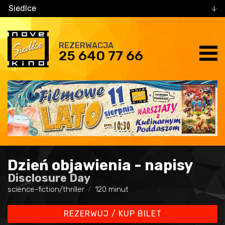
Siedlce
REZERWACJA
25 640 77 66
Dzień objawienia - napisy
Disclosure Day
science-fiction/thriller
120 minut
REZERWUJ / KUP BILET