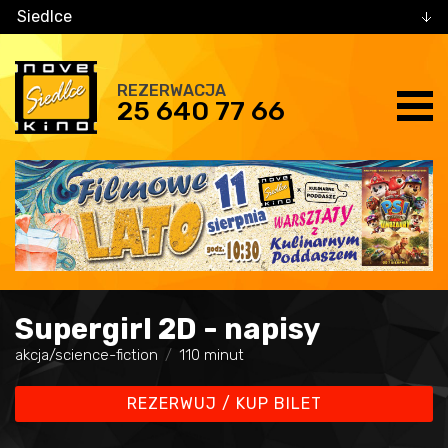
Siedlce
REZERWACJA
25 640 77 66
Supergirl 2D - napisy
akcja/science-fiction
110 minut
REZERWUJ / KUP BILET