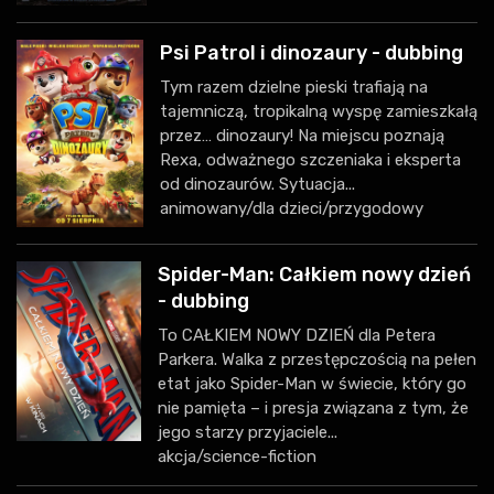
Psi Patrol i dinozaury - dubbing
Tym razem dzielne pieski trafiają na
tajemniczą, tropikalną wyspę zamieszkałą
przez… dinozaury! Na miejscu poznają
Rexa, odważnego szczeniaka i eksperta
od dinozaurów. Sytuacja...
animowany/dla dzieci/przygodowy
Spider-Man: Całkiem nowy dzień
- dubbing
To CAŁKIEM NOWY DZIEŃ dla Petera
Parkera. Walka z przestępczością na pełen
etat jako Spider-Man w świecie, który go
nie pamięta – i presja związana z tym, że
jego starzy przyjaciele...
akcja/science-fiction