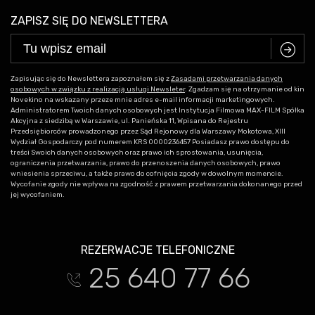
ZAPISZ SIĘ DO NEWSLETTERA
C
Zapisując się do Newslettera zapoznałem się z
Zasadami przetwarzania danych
osobowych w związku z realizacją usługi Newsleter
. Zgadzam się na otrzymanie od kin
Novekino na wskazany przeze mnie adres e-mail informacji marketingowych.
Administratorem Twoich danych osobowych jest Instytucja Filmowa MAX-FILM Spółka
Akcyjna z siedzibą w Warszawie, ul. Panieńska 11, Wpisana do Rejestru
Przedsiębiorców prowadzonego przez Sąd Rejonowy dla Warszawy Mokotowa, XIII
Wydział Gospodarczy pod numerem KRS 0000236457 Posiadasz prawo dostępu do
treści Swoich danych osobowych oraz prawo ich sprostowania, usunięcia,
ograniczenia przetwarzania, prawo do przenoszenia danych osobowych, prawo
wniesienia sprzeciwu, a także prawo do cofnięcia zgody w dowolnym momencie.
Wycofanie zgody nie wpływa na zgodność z prawem przetwarzania dokonanego przed
jej wycofaniem.
REZERWACJE TELEFONICZNE
25 640 77 66
t