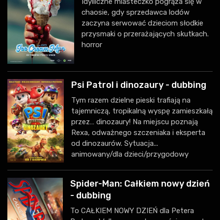
Idylliczne miasteczko pogrąża się w
chaosie, gdy sprzedawca lodów
zaczyna serwować dzieciom słodkie
przysmaki o przerażających skutkach.
horror
Psi Patrol i dinozaury - dubbing
Tym razem dzielne pieski trafiają na
tajemniczą, tropikalną wyspę zamieszkałą
przez… dinozaury! Na miejscu poznają
Rexa, odważnego szczeniaka i eksperta
od dinozaurów. Sytuacja...
animowany/dla dzieci/przygodowy
Spider-Man: Całkiem nowy dzień
- dubbing
To CAŁKIEM NOWY DZIEŃ dla Petera