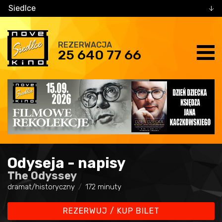
Siedlce
REZERWACJA
25 640 77 66
Odyseja - napisy
The Odyssey
dramat/historyczny
172 minuty
REZERWUJ / KUP BILET