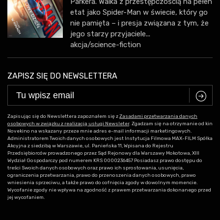
Parkera. Walka z przestępczością na pełen
etat jako Spider-Man w świecie, który go
nie pamięta – i presja związana z tym, że
jego starzy przyjaciele...
akcja/science-fiction
ZAPISZ SIĘ DO NEWSLETTERA
C
Zapisując się do Newslettera zapoznałem się z
Zasadami przetwarzania danych
osobowych w związku z realizacją usługi Newsleter
. Zgadzam się na otrzymanie od kin
Novekino na wskazany przeze mnie adres e-mail informacji marketingowych.
Administratorem Twoich danych osobowych jest Instytucja Filmowa MAX-FILM Spółka
Akcyjna z siedzibą w Warszawie, ul. Panieńska 11, Wpisana do Rejestru
Przedsiębiorców prowadzonego przez Sąd Rejonowy dla Warszawy Mokotowa, XIII
Wydział Gospodarczy pod numerem KRS 0000236457 Posiadasz prawo dostępu do
treści Swoich danych osobowych oraz prawo ich sprostowania, usunięcia,
ograniczenia przetwarzania, prawo do przenoszenia danych osobowych, prawo
wniesienia sprzeciwu, a także prawo do cofnięcia zgody w dowolnym momencie.
Wycofanie zgody nie wpływa na zgodność z prawem przetwarzania dokonanego przed
jej wycofaniem.