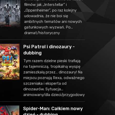
filmów jak „Interstellar” i
„Oppenheimer”, po raz kolejny
udowadnia, że nie boi się
ambitnych tematów ani nowych
gatunkowych wyzwań. Po...
dramat/historyczny
Psi Patrol i dinozaury -
dubbing
Tym razem dzielne pieski trafiają
na tajemniczą, tropikalną wyspę
zamieszkałą przez… dinozaury! Na
miejscu poznają Rexa, odważnego
szczeniaka i eksperta od
dinozaurów. Sytuacja...
animowany/dla dzieci/przygodowy
Spider-Man: Całkiem nowy
dzień - dubbing