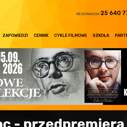
25 640 7
REZERWACJA
ZAPOWIEDZI
CENNIK
CYKLE FILMOWE
SZKOŁA
PART
oc - przedpremiera