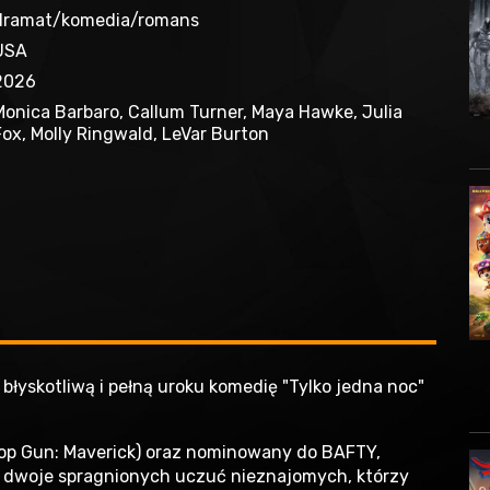
dramat/komedia/romans
USA
2026
Monica Barbaro, Callum Turner, Maya Hawke, Julia
Fox, Molly Ringwald, LeVar Burton
, błyskotliwą i pełną uroku komedię "Tylko jedna noc"
op Gun: Maverick) oraz nominowany do BAFTY,
 — dwoje spragnionych uczuć nieznajomych, którzy