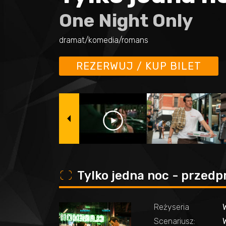
One Night Only
dramat/komedia/romans
REZERWUJ / KUP BILET
o
Tylko jedna noc - przed
Reżyseria
W
Scenariusz:
W