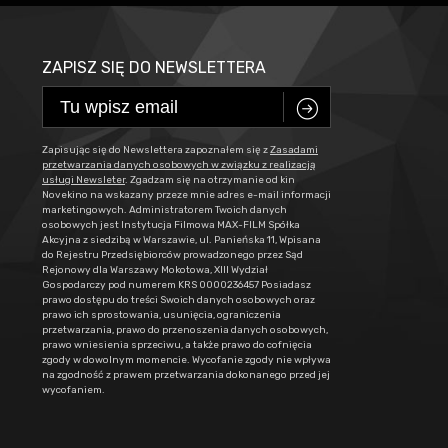
ZAPISZ SIĘ DO NEWSLETTERA
C
Zapisując się do Newslettera zapoznałem się z
Zasadami
przetwarzania danych osobowych w związku z realizacją
usługi Newsleter
. Zgadzam się na otrzymanie od kin
Novekino na wskazany przeze mnie adres e-mail informacji
marketingowych. Administratorem Twoich danych
osobowych jest Instytucja Filmowa MAX-FILM Spółka
Akcyjna z siedzibą w Warszawie, ul. Panieńska 11, Wpisana
do Rejestru Przedsiębiorców prowadzonego przez Sąd
Rejonowy dla Warszawy Mokotowa, XIII Wydział
Gospodarczy pod numerem KRS 0000236457 Posiadasz
prawo dostępu do treści Swoich danych osobowych oraz
prawo ich sprostowania, usunięcia, ograniczenia
przetwarzania, prawo do przenoszenia danych osobowych,
prawo wniesienia sprzeciwu, a także prawo do cofnięcia
zgody w dowolnym momencie. Wycofanie zgody nie wpływa
na zgodność z prawem przetwarzania dokonanego przed jej
wycofaniem.