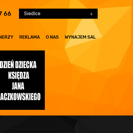
7 66
Siedlce
NERZY
REKLAMA
O NAS
WYNAJEM SAL