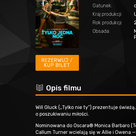
Gatunek:
Kraj produkcji:
Rok produkcji:
Obsada:
REZERWUJ /
KUP BILET
c
Opis filmu
Will Gluck („Tylko nie ty”) prezentuje świeżą
o poszukiwaniu miłości.
Nominowana do Oscara® Monica Barbaro (T
Callum Turner wcielają się w Allie i Owena