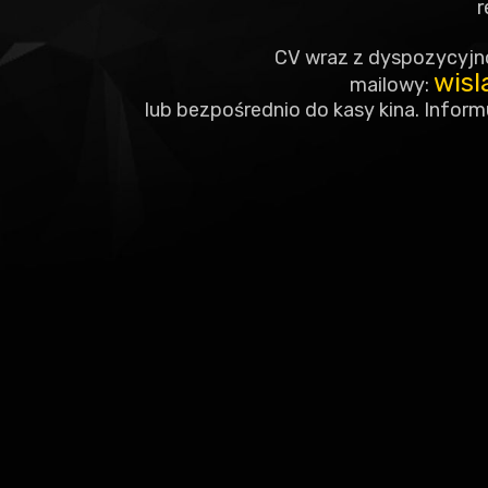
r
CV wraz z dyspozycyjno
wisl
mailowy:
lub bezpośrednio do kasy kina. Infor