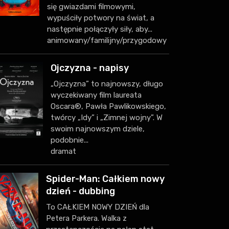
się gwiazdami filmowymi,
wypuściły potwory na świat, a
następnie połączyły siły, aby...
animowany/familijny/przygodowy
Ojczyzna - napisy
„Ojczyzna” to najnowszy, długo
wyczekiwany film laureata
Oscara®, Pawła Pawlikowskiego,
twórcy „Idy” i „Zimnej wojny”. W
swoim najnowszym dziele,
podobnie...
dramat
Spider-Man: Całkiem nowy
dzień - dubbing
To CAŁKIEM NOWY DZIEŃ dla
Petera Parkera. Walka z