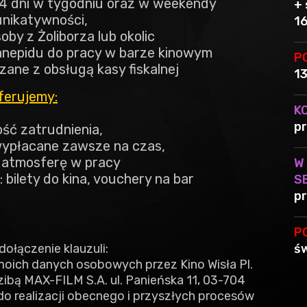
3-4 dni w tygodniu oraz w weekendy
+ 
nikatywności,
1
oby z Żoliborza lub okolic
anepidu do pracy w barze kinowym
P
ane z obsługą kasy fiskalnej
1
ferujemy:
K
pr
ość zatrudnienia,
ypłacane zawsze na czas,
 atmosferę w pracy
W
 bilety do kina, vouchery na bar
S
pr
P
dołączenie klauzuli:
św
oich danych osobowych przez Kino Wisła Pl.
ibą MAX-FILM S.A. ul. Panieńska 11, 03-704
o realizacji obecnego i przyszłych procesów