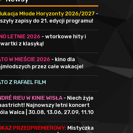
dukacja Młode Horyzonty 2026/2027
-
szyły zapisy do 21. edycji programu!
INO LETNIE 2026
- wtorkowe hity i
wartki z klasyką!
ATO W MIEŚCIE 2026
- kino dla
jmłodszych przez całe wakacje!
ATO Z RAFAEL FILM
NDRÉ RIEU W KINIE WISŁA
- Niech żyje
astricht! Najnowszy letni koncert
óla Walca | 30.08, 13.06, 27.09, 11.10
OKAZ PRZEDPREMIEROWY:
Mistyczka