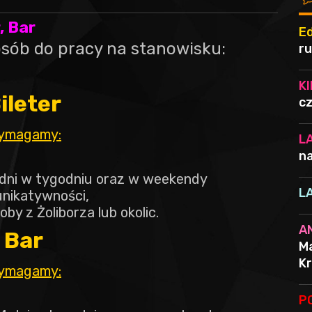
, Bar
E
osób do pracy na stanowisku:
ru
K
ileter
cz
ymagamy:
L
na
3 dni w tygodniu oraz w weekendy
L
nikatywności,
oby z Żoliborza lub okolic.
A
Bar
Ma
Kr
ymagamy:
P