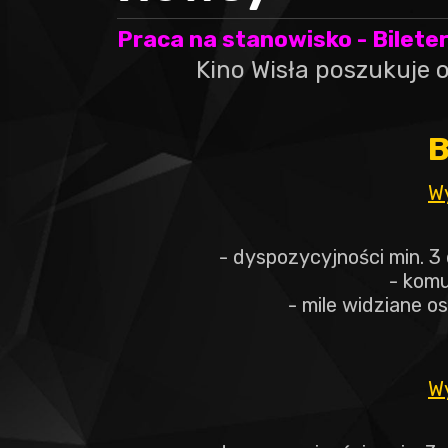
Praca na stanowisko - Bileter
Kino Wisła poszukuje 
B
W
- dyspozycyjności min. 
- komu
- mile widziane os
W