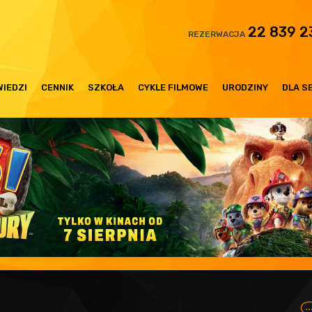
22 839 2
REZERWACJA
IEDZI
CENNIK
SZKOŁA
CYKLE FILMOWE
URODZINY
DLA S