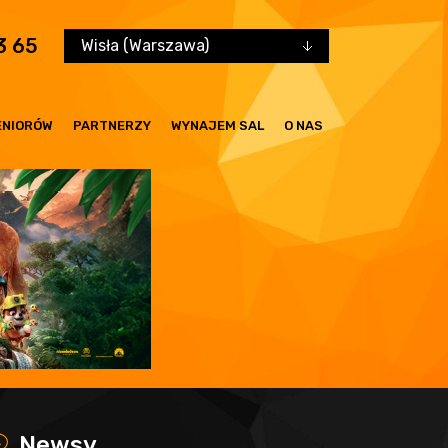
3 65
Wisła (Warszawa)
ENIORÓW
PARTNERZY
WYNAJEM SAL
O NAS
x
Newsy