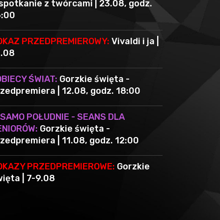
spotkanie z twórcami | 23.08, godz.
6:00
OKAZ PRZEDPREMIEROWY:
Vivaldi i ja |
3.08
OBIECY ŚWIAT:
Gorzkie święta -
zedpremiera | 12.08, godz. 18:00
 SAMO POŁUDNIE - SEANS DLA
ENIORÓW:
Gorzkie święta -
zedpremiera | 11.08, godz. 12:00
OKAZY PRZEDPREMIEROWE:
Gorzkie
ięta | 7-9.08