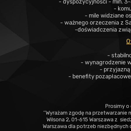
- dyspozycyjności - min. 
- komu
- mile widziane os
- ważnego orzeczenia z S
-doświadczenia związ
O
- stabiln
- wynagrodzenie w
- przyjazną
- benefity pozapłacowe:
Prosimy o 
‘’Wyrażam zgodę na przetwarzanie m
Wilsona 2, 01-615 Warszawa z siedz
Warszawa dla potrzeb niezbędnych d