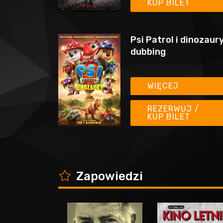
KUP BILET
Psi Patrol i dinozaury
dubbing
WIĘCEJ
REZERWUJ /
KUP BILET
K
Zapowiedzi