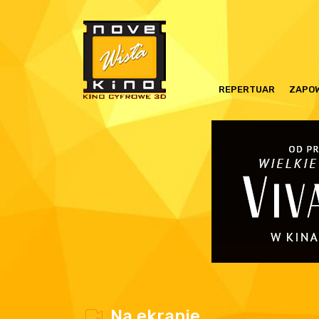
REPERTUAR
ZAPOW
a - pokaz
rowy
w
Na ekranie