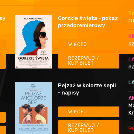
E
isy
Gorzkie święta - pokaz
ru
przedpremierowy
K
cz
WIĘCEJ
REZERWUJ /
L
KUP BILET
na
L
Pejzaż w kolorze sepii
- napisy
A
Ma
WIĘCEJ
Kr
REZERWUJ /
P
KUP BILET