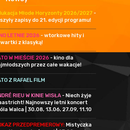
dukacja Młode Horyzonty 2026/2027
-
szyły zapisy do 21. edycji programu!
INO LETNIE 2026
- wtorkowe hity i
wartki z klasyką!
ATO W MIEŚCIE 2026
- kino dla
jmłodszych przez całe wakacje!
ATO Z RAFAEL FILM
NDRÉ RIEU W KINIE WISŁA
- Niech żyje
astricht! Najnowszy letni koncert
óla Walca | 30.08, 13.06, 27.09, 11.10
OKAZ PRZEDPREMIEROWY:
Mistyczka