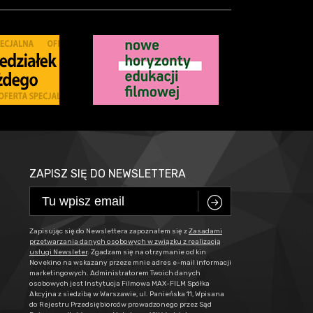
ZAPISZ SIĘ DO NEWSLETTERA
C
Zapisując się do Newslettera zapoznałem się z
Zasadami
przetwarzania danych osobowych w związku z realizacją
usługi Newsleter
. Zgadzam się na otrzymanie od kin
Novekino na wskazany przeze mnie adres e-mail informacji
marketingowych. Administratorem Twoich danych
osobowych jest Instytucja Filmowa MAX-FILM Spółka
Akcyjna z siedzibą w Warszawie, ul. Panieńska 11, Wpisana
do Rejestru Przedsiębiorców prowadzonego przez Sąd