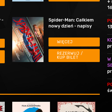
+ 
1
 -
Spider-Man: Całkiem
P
nowy dzień - napisy
1
K
WIĘCEJ
pr
REZERWUJ /
KUP BILET
W
S
pr
P
św