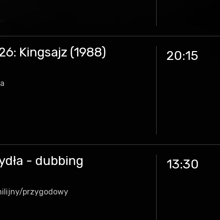
6: Kingsajz (1988)
20:15
ia
zydła - dubbing
13:30
ilijny/przygodowy