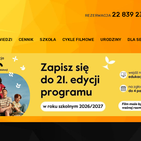
22 839 2
REZERWACJA
IEDZI
CENNIK
SZKOŁA
CYKLE FILMOWE
URODZINY
DLA S