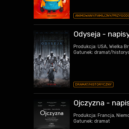
ANIMOWANY/FAMILIJNY/PRZYGOD
Odyseja - napis
Produkcja: USA, Wielka B
Gatunek: dramat/history
DRAMAT/HISTORYCZNY
Ojczyzna - napi
Produkcja: Francja, Niemc
Gatunek: dramat