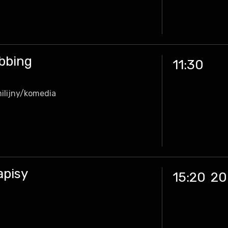
ubbing
11:30
ilijny/komedia
apisy
15:20
20