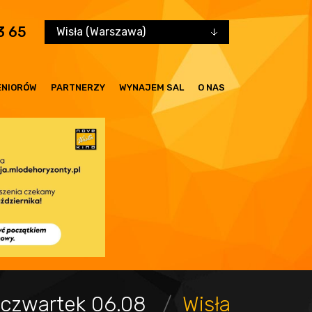
3 65
Wisła (Warszawa)
ENIORÓW
PARTNERZY
WYNAJEM SAL
O NAS
czwartek 06.08
Wisła