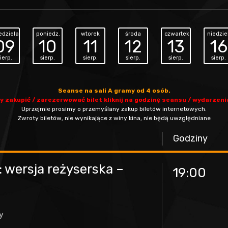
edziela
poniedz.
wtorek
środa
czwartek
niedzie
09
10
11
12
13
16
ierp.
sierp.
sierp.
sierp.
sierp.
sierp.
Seanse na sali A gramy od 4 osób.
y zakupić / zarezerwować bilet kliknij na godzinę seansu / wydarzeni
Uprzejmie prosimy o przemyślany zakup biletów internetowych.
Zwroty biletów, nie wynikające z winy kina, nie będą uwzględniane
Godziny
: wersja reżyserska –
19:00
y