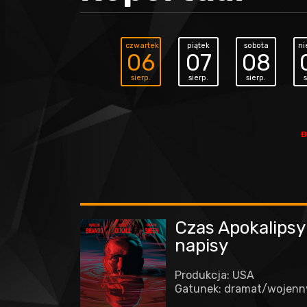
czwartek
piątek
sobota
ni
06
07
08
sierp.
sierp.
sierp.
s
B
Czas Apokalipsy
napisy
Produkcja: USA
Gatunek: dramat/wojenn