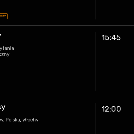
OWY
y
15:45
rytania
czny
sy
12:00
y, Polska, Włochy