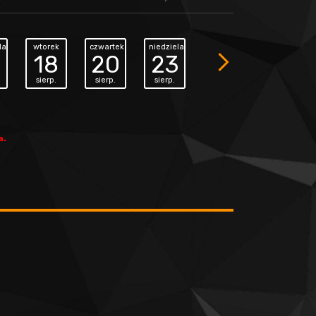
la
wtorek
czwartek
niedziela
wtorek
czwartek
18
20
23
25
27
sierp.
sierp.
sierp.
sierp.
sierp.
a.