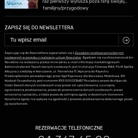
raz pierwszy wyrusza poza rafę swojej...
familijny/przygodowy
ZAPISZ SIĘ DO NEWSLETTERA
C
Zapisując się do Newslettera zapoznałem się z
Zasadami przetwarzania danych
osobowych w związku z realizacją usługi Newsleter
. Zgadzam się na otrzymanie od kin
Novekino na wskazany przeze mnie adres e-mail informacji marketingowych.
Administratorem Twoich danych osobowych jest Instytucja Filmowa MAX-FILM Spółka
Akcyjna z siedzibą w Warszawie, ul. Panieńska 11, Wpisana do Rejestru
Przedsiębiorców prowadzonego przez Sąd Rejonowy dla Warszawy Mokotowa, XIII
Wydział Gospodarczy pod numerem KRS 0000236457 Posiadasz prawo dostępu do
treści Swoich danych osobowych oraz prawo ich sprostowania, usunięcia,
ograniczenia przetwarzania, prawo do przenoszenia danych osobowych, prawo
wniesienia sprzeciwu, a także prawo do cofnięcia zgody w dowolnym momencie.
Wycofanie zgody nie wpływa na zgodność z prawem przetwarzania dokonanego przed
jej wycofaniem.
REZERWACJE TELEFONICZNE