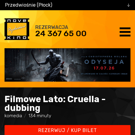
Przedwiośnie (Płock)
REZERWACJA
24 367 65 00
Filmowe Lato: Cruella -
dubbing
komedia
134 minuty
REZERWUJ / KUP BILET