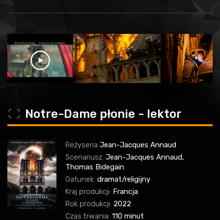
o
Notre-Dame płonie - lektor
Reżyseria
Jean-Jacques Annaud
Scenariusz:
Jean-Jacques Annaud,
Thomas Bidegain
Gatunek:
dramat/religijny
Kraj produkcji:
Francja
Rok produkcji:
2022
Czas trwania:
110 minut