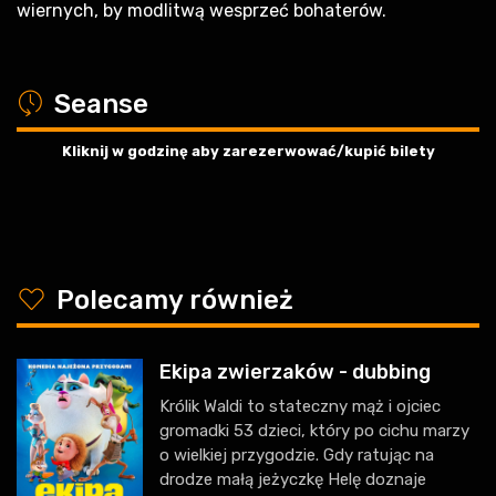
wiernych, by modlitwą wesprzeć bohaterów.
a
Seanse
Kliknij w godzinę aby zarezerwować/kupić bilety
y
Polecamy również
Ekipa zwierzaków - dubbing
Królik Waldi to stateczny mąż i ojciec
gromadki 53 dzieci, który po cichu marzy
o wielkiej przygodzie. Gdy ratując na
drodze małą jeżyczkę Helę doznaje