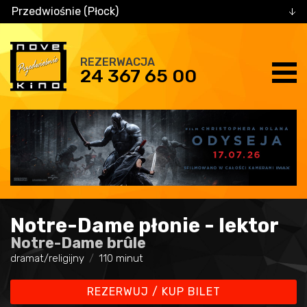
Przedwiośnie (Płock)
REZERWACJA
24 367 65 00
Notre-Dame płonie - lektor
Notre-Dame brûle
dramat/religijny
110 minut
REZERWUJ / KUP BILET