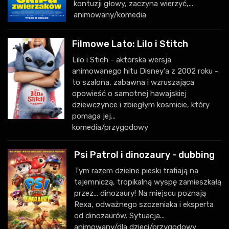
kontuzji głowy, zaczyna wierzyć,...
animowany/komedia
Filmowe Lato: Lilo i Stitch
Lilo i Stich - aktorska wersja
animowanego hitu Disney'a z 2002 roku -
to szalona, zabawna i wzruszająca
opowieść o samotnej hawajskiej
dziewczynce i zbiegłym kosmicie, który
pomaga jej...
komedia/przygodowy
Psi Patrol i dinozaury - dubbing
Tym razem dzielne pieski trafiają na
tajemniczą, tropikalną wyspę zamieszkałą
przez… dinozaury! Na miejscu poznają
Rexa, odważnego szczeniaka i eksperta
od dinozaurów. Sytuacja...
animowany/dla dzieci/przygodowy