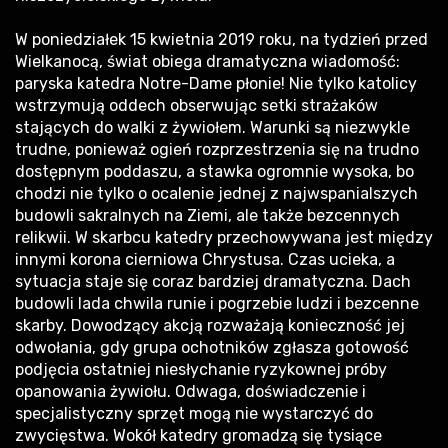
W poniedziałek 15 kwietnia 2019 roku, na tydzień przed
Wielkanocą, świat obiega dramatyczna wiadomość:
paryska katedra Notre-Dame płonie! Nie tylko katolicy
wstrzymują oddech obserwując setki strażaków
stających do walki z żywiołem. Warunki są niezwykle
trudne, ponieważ ogień rozprzestrzenia się na trudno
dostępnym poddaszu, a stawka ogromnie wysoka, bo
chodzi nie tylko o ocalenie jednej z najwspanialszych
budowli sakralnych na Ziemi, ale także bezcennych
relikwii. W skarbcu katedry przechowywana jest między
innymi korona cierniowa Chrystusa. Czas ucieka, a
sytuacja staje się coraz bardziej dramatyczna. Dach
budowli lada chwila runie i pogrzebie ludzi i bezcenne
skarby. Dowodzący akcją rozważają konieczność jej
odwołania, gdy grupa ochotników zgłasza gotowość
podjęcia ostatniej niesłychanie ryzykownej próby
opanowania żywiołu. Odwaga, doświadczenie i
specjalistyczny sprzęt mogą nie wystarczyć do
zwycięstwa. Wokół katedry gromadzą się tysiące