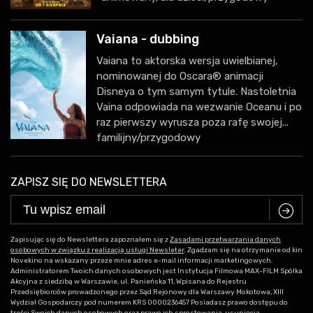
Vaiana - dubbing
Vaiana to aktorska wersja uwielbianej,
nominowanej do Oscara® animacji
Disneya o tym samym tytule. Nastoletnia
Vaina odpowiada na wezwanie Oceanu i po
raz pierwszy wyrusza poza rafę swojej...
familijny/przygodowy
ZAPISZ SIĘ DO NEWSLETTERA
C
Zapisując się do Newslettera zapoznałem się z
Zasadami przetwarzania danych
osobowych w związku z realizacją usługi Newsleter
. Zgadzam się na otrzymanie od kin
Novekino na wskazany przeze mnie adres e-mail informacji marketingowych.
Administratorem Twoich danych osobowych jest Instytucja Filmowa MAX-FILM Spółka
Akcyjna z siedzibą w Warszawie, ul. Panieńska 11, Wpisana do Rejestru
Przedsiębiorców prowadzonego przez Sąd Rejonowy dla Warszawy Mokotowa, XIII
Wydział Gospodarczy pod numerem KRS 0000236457 Posiadasz prawo dostępu do