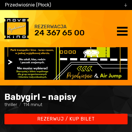
Przedwiośnie (Płock)
REZERWACJA
24 367 65 00
Babygirl - napisy
thriller
114 minut
REZERWUJ / KUP BILET