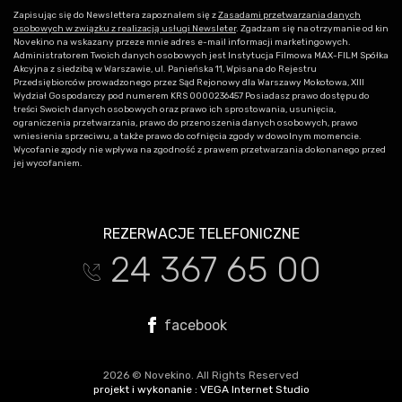
Zapisując się do Newslettera zapoznałem się z
Zasadami przetwarzania danych
osobowych w związku z realizacją usługi Newsleter
. Zgadzam się na otrzymanie od kin
Novekino na wskazany przeze mnie adres e-mail informacji marketingowych.
Administratorem Twoich danych osobowych jest Instytucja Filmowa MAX-FILM Spółka
Akcyjna z siedzibą w Warszawie, ul. Panieńska 11, Wpisana do Rejestru
Przedsiębiorców prowadzonego przez Sąd Rejonowy dla Warszawy Mokotowa, XIII
Wydział Gospodarczy pod numerem KRS 0000236457 Posiadasz prawo dostępu do
treści Swoich danych osobowych oraz prawo ich sprostowania, usunięcia,
ograniczenia przetwarzania, prawo do przenoszenia danych osobowych, prawo
wniesienia sprzeciwu, a także prawo do cofnięcia zgody w dowolnym momencie.
Wycofanie zgody nie wpływa na zgodność z prawem przetwarzania dokonanego przed
jej wycofaniem.
REZERWACJE TELEFONICZNE
24 367 65 00
t
facebook
2026 © Novekino. All Rights Reserved
projekt i wykonanie :
VEGA Internet Studio