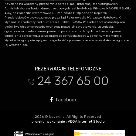
Novekino na wskazany przeze mnie adres e-mail informacji marketingowych.
Administratorem Twoich danych osobowych jest Instytucja Filmowa MAX-FILM Spółka
Akcyjna z siedzibą w Warszawie, ul. Panieńska 11, Wpisana do Rejestru
Przedsiębiorców prowadzonego przez Sąd Rejonowy dla Warszawy Mokotowa, XIII
Wydział Gospodarczy pod numerem KRS 0000236457 Posiadasz prawo dostępu do
treści Swoich danych osobowych oraz prawo ich sprostowania, usunięcia,
ograniczenia przetwarzania, prawo do przenoszenia danych osobowych, prawo
wniesienia sprzeciwu, a także prawo do cofnięcia zgody w dowolnym momencie.
Wycofanie zgody nie wpływa na zgodność z prawem przetwarzania dokonanego przed
jej wycofaniem.
REZERWACJE TELEFONICZNE
24 367 65 00
t
facebook
2026 © Novekino. All Rights Reserved
projekt i wykonanie :
VEGA Internet Studio