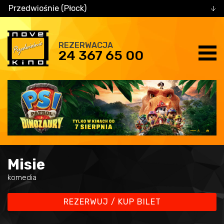
Przedwiośnie (Płock)
REZERWACJA
24 367 65 00
Misie
komedia
REZERWUJ / KUP BILET