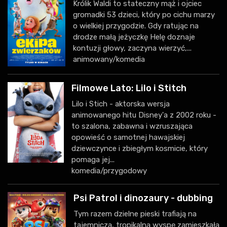
Królik Waldi to stateczny mąż i ojciec
gromadki 53 dzieci, który po cichu marzy
o wielkiej przygodzie. Gdy ratując na
drodze małą jeżyczkę Helę doznaje
kontuzji głowy, zaczyna wierzyć,...
animowany/komedia
Filmowe Lato: Lilo i Stitch
Lilo i Stich - aktorska wersja
animowanego hitu Disney'a z 2002 roku -
to szalona, zabawna i wzruszająca
opowieść o samotnej hawajskiej
dziewczynce i zbiegłym kosmicie, który
pomaga jej...
komedia/przygodowy
Psi Patrol i dinozaury - dubbing
Tym razem dzielne pieski trafiają na
tajemniczą, tropikalną wyspę zamieszkałą