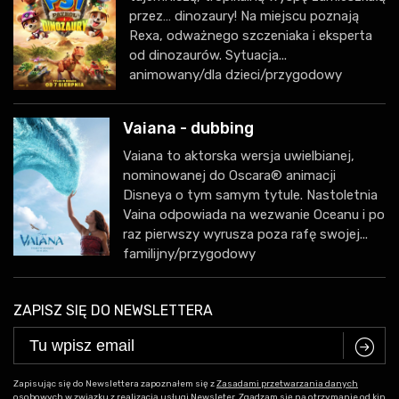
przez… dinozaury! Na miejscu poznają
Rexa, odważnego szczeniaka i eksperta
od dinozaurów. Sytuacja...
animowany/dla dzieci/przygodowy
Vaiana - dubbing
Vaiana to aktorska wersja uwielbianej,
nominowanej do Oscara® animacji
Disneya o tym samym tytule. Nastoletnia
Vaina odpowiada na wezwanie Oceanu i po
raz pierwszy wyrusza poza rafę swojej...
familijny/przygodowy
ZAPISZ SIĘ DO NEWSLETTERA
C
Zapisując się do Newslettera zapoznałem się z
Zasadami przetwarzania danych
osobowych w związku z realizacją usługi Newsleter
. Zgadzam się na otrzymanie od kin