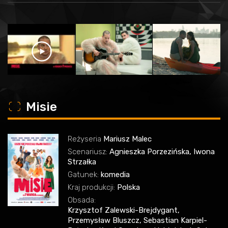
o
Misie
Reżyseria
Mariusz Malec
Scenariusz:
Agnieszka Porzezińska, Iwona
Strzałka
Gatunek:
komedia
Kraj produkcji:
Polska
Obsada:
Krzysztof Zalewski-Brejdygant,
Przemysław Bluszcz, Sebastian Karpiel-