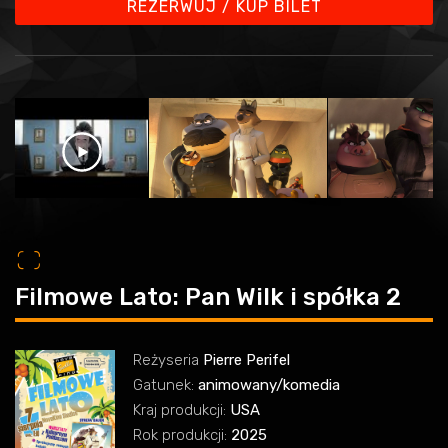
REZERWUJ / KUP BILET
o
Filmowe Lato: Pan Wilk i spółka 2
Reżyseria
Pierre Perifel
Gatunek:
animowany/komedia
Kraj produkcji:
USA
Rok produkcji:
2025