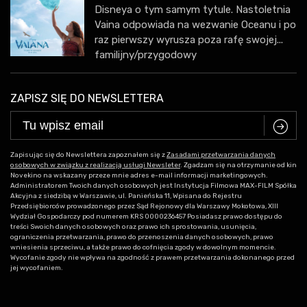
Disneya o tym samym tytule. Nastoletnia
Vaina odpowiada na wezwanie Oceanu i po
raz pierwszy wyrusza poza rafę swojej...
familijny/przygodowy
ZAPISZ SIĘ DO NEWSLETTERA
C
Zapisując się do Newslettera zapoznałem się z
Zasadami przetwarzania danych
osobowych w związku z realizacją usługi Newsleter
. Zgadzam się na otrzymanie od kin
Novekino na wskazany przeze mnie adres e-mail informacji marketingowych.
Administratorem Twoich danych osobowych jest Instytucja Filmowa MAX-FILM Spółka
Akcyjna z siedzibą w Warszawie, ul. Panieńska 11, Wpisana do Rejestru
Przedsiębiorców prowadzonego przez Sąd Rejonowy dla Warszawy Mokotowa, XIII
Wydział Gospodarczy pod numerem KRS 0000236457 Posiadasz prawo dostępu do
treści Swoich danych osobowych oraz prawo ich sprostowania, usunięcia,
ograniczenia przetwarzania, prawo do przenoszenia danych osobowych, prawo
wniesienia sprzeciwu, a także prawo do cofnięcia zgody w dowolnym momencie.
Wycofanie zgody nie wpływa na zgodność z prawem przetwarzania dokonanego przed
jej wycofaniem.