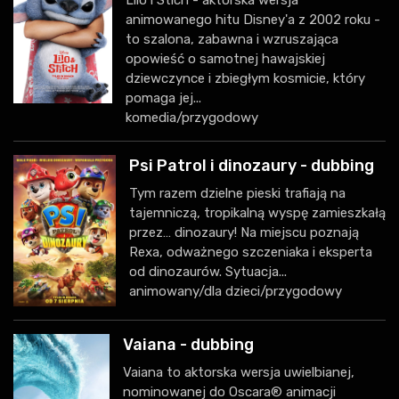
Lilo i Stich - aktorska wersja
animowanego hitu Disney'a z 2002 roku -
to szalona, zabawna i wzruszająca
opowieść o samotnej hawajskiej
dziewczynce i zbiegłym kosmicie, który
pomaga jej...
komedia/przygodowy
Psi Patrol i dinozaury - dubbing
Tym razem dzielne pieski trafiają na
tajemniczą, tropikalną wyspę zamieszkałą
przez… dinozaury! Na miejscu poznają
Rexa, odważnego szczeniaka i eksperta
od dinozaurów. Sytuacja...
animowany/dla dzieci/przygodowy
Vaiana - dubbing
Vaiana to aktorska wersja uwielbianej,
nominowanej do Oscara® animacji