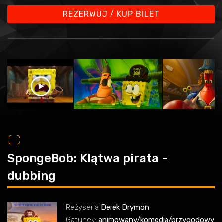
REZERWUJ / KUP BILET
o
SpongeBob: Klątwa pirata -
dubbing
Reżyseria
Derek Drymon
Gatunek:
animowany/komedia/przygodowy