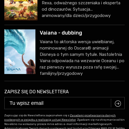
Rexa, odważnego szczeniaka i eksperta
od dinozaurów. Sytuacja...
animowany/dla dzieci/przygodowy
Vaiana - dubbing
Vaiana to aktorska wersja uwielbianej,
nominowanej do Oscara® animacji
Disneya o tym samym tytule. Nastoletnia
Vaina odpowiada na wezwanie Oceanu i po
raz pierwszy wyrusza poza rafę swojej...
familijny/przygodowy
ZAPISZ SIĘ DO NEWSLETTERA
C
Zapisując się do Newslettera zapoznałem się z
Zasadami przetwarzania danych
osobowych w związku z realizacją usługi Newsleter
. Zgadzam się na otrzymanie od kin
Novekino na wskazany przeze mnie adres e-mail informacji marketingowych.
Administratorem Twoich danych osobowych jest Instytucja Filmowa MAX-FILM Spółka