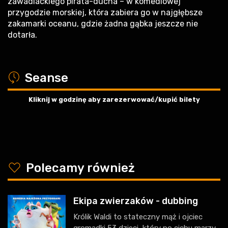
zawadiackiego pirata-ducha – w komediowej
przygodzie morskiej, która zabiera go w najgłębsze
zakamarki oceanu, gdzie żadna gąbka jeszcze nie
dotarła.
a
Seanse
Kliknij w godzinę aby zarezerwować/kupić bilety
y
Polecamy również
Ekipa zwierzaków - dubbing
Królik Waldi to stateczny mąż i ojciec
gromadki 53 dzieci, który po cichu marzy