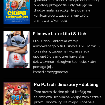
o wielkiej przygodzie. Gdy ratując na
drodze małą jeżyczkę Helę doznaje
kontuzji głowy, zaczyna wierzyć,...
animowany/komedia
Filmowe Lato: Lilo i Stitch
Lilo i Stich - aktorska wersja
animowanego hitu Disney'a z 2002 roku -
to szalona, zabawna i wzruszająca
opowieść o samotnej hawajskiej
dziewczynce i zbiegłym kosmicie, który
pomaga jej...
komedia/przygodowy
Psi Patrol i dinozaury - dubbing
Tym razem dzielne pieski trafiają na
tajemniczą, tropikalną wyspę zamieszkałą
przez… dinozaury! Na miejscu poznają