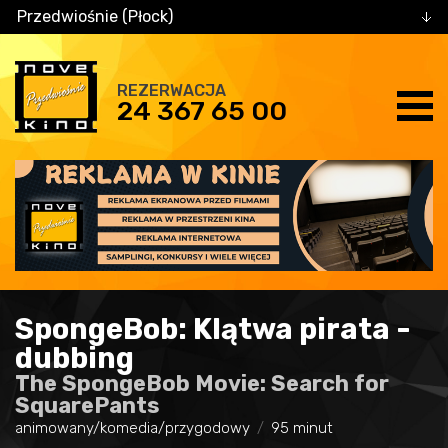
Przedwiośnie (Płock)
REZERWACJA
24 367 65 00
SpongeBob: Klątwa pirata -
dubbing
The SpongeBob Movie: Search for
SquarePants
animowany/komedia/przygodowy
95 minut