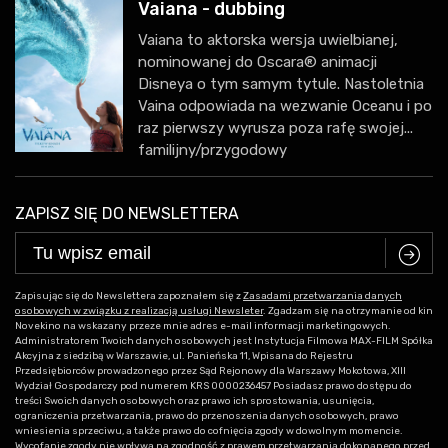
Vaiana - dubbing
Vaiana to aktorska wersja uwielbianej,
nominowanej do Oscara® animacji
Disneya o tym samym tytule. Nastoletnia
Vaina odpowiada na wezwanie Oceanu i po
raz pierwszy wyrusza poza rafę swojej...
familijny/przygodowy
ZAPISZ SIĘ DO NEWSLETTERA
C
Zapisując się do Newslettera zapoznałem się z
Zasadami przetwarzania danych
osobowych w związku z realizacją usługi Newsleter
. Zgadzam się na otrzymanie od kin
Novekino na wskazany przeze mnie adres e-mail informacji marketingowych.
Administratorem Twoich danych osobowych jest Instytucja Filmowa MAX-FILM Spółka
Akcyjna z siedzibą w Warszawie, ul. Panieńska 11, Wpisana do Rejestru
Przedsiębiorców prowadzonego przez Sąd Rejonowy dla Warszawy Mokotowa, XIII
Wydział Gospodarczy pod numerem KRS 0000236457 Posiadasz prawo dostępu do
treści Swoich danych osobowych oraz prawo ich sprostowania, usunięcia,
ograniczenia przetwarzania, prawo do przenoszenia danych osobowych, prawo
wniesienia sprzeciwu, a także prawo do cofnięcia zgody w dowolnym momencie.
Wycofanie zgody nie wpływa na zgodność z prawem przetwarzania dokonanego przed