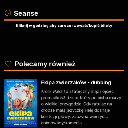
a
Seanse
Kliknij w godzinę aby zarezerwować/kupić bilety
y
Polecamy również
Ekipa zwierzaków - dubbing
Królik Waldi to stateczny mąż i ojciec
gromadki 53 dzieci, który po cichu marzy
o wielkiej przygodzie. Gdy ratując na
drodze małą jeżyczkę Helę doznaje
kontuzji głowy, zaczyna wierzyć,...
animowany/komedia