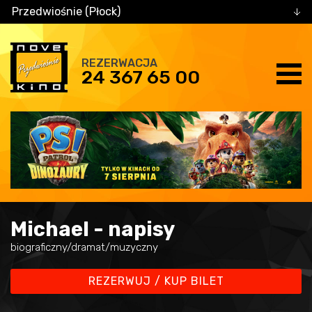
Przedwiośnie (Płock)
REZERWACJA
24 367 65 00
Michael - napisy
biograficzny/dramat/muzyczny
REZERWUJ / KUP BILET