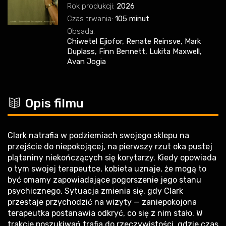
Rok produkcji:
2026
Czas trwania:
105 minut
Obsada:
Chiwetel Ejiofor, Renate Reinsve, Mark
Duplass, Finn Bennett, Lukita Maxwell,
Avan Jogia
c
Opis filmu
Clark natrafia w podziemiach swojego sklepu na
przejście do niepokojącej, na pierwszy rzut oka pustej
plątaniny niekończących się korytarzy. Kiedy opowiada
o tym swojej terapeutce, kobieta uznaje, że mogą to
być omamy zapowiadające pogorszenie jego stanu
psychicznego. Sytuacja zmienia się, gdy Clark
przestaje przychodzić na wizyty — zaniepokojona
terapeutka postanawia odkryć, co się z nim stało. W
trakcie poszukiwań trafia do rzeczywistości, gdzie czas