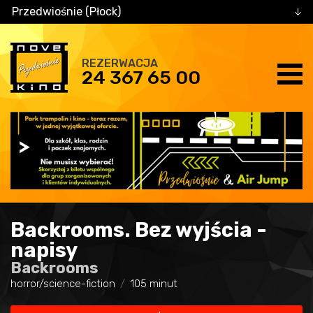
Przedwiośnie (Płock)
REZERWACJA
24 367 65 00
Backrooms. Bez wyjścia -
napisy
Backrooms
horror/science-fiction
105 minut