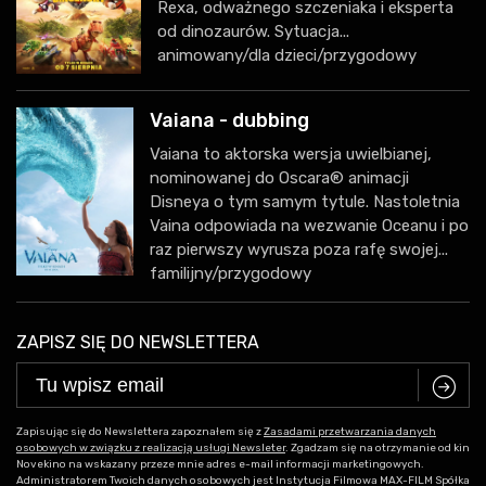
Rexa, odważnego szczeniaka i eksperta
od dinozaurów. Sytuacja...
animowany/dla dzieci/przygodowy
Vaiana - dubbing
Vaiana to aktorska wersja uwielbianej,
nominowanej do Oscara® animacji
Disneya o tym samym tytule. Nastoletnia
Vaina odpowiada na wezwanie Oceanu i po
raz pierwszy wyrusza poza rafę swojej...
familijny/przygodowy
ZAPISZ SIĘ DO NEWSLETTERA
C
Zapisując się do Newslettera zapoznałem się z
Zasadami przetwarzania danych
osobowych w związku z realizacją usługi Newsleter
. Zgadzam się na otrzymanie od kin
Novekino na wskazany przeze mnie adres e-mail informacji marketingowych.
Administratorem Twoich danych osobowych jest Instytucja Filmowa MAX-FILM Spółka