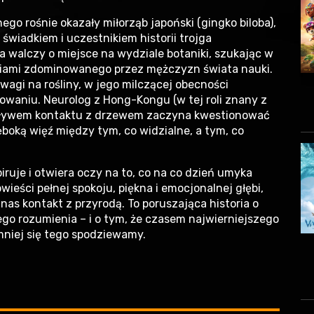
go rośnie okazały miłorząb japoński (gingko biloba),
 świadkiem i uczestnikiem historii trojga
walczy o miejsce na wydziale botaniki, szukając w
niami zdominowanego przez mężczyzn świata nauki.
wagi na rośliny, w jego milczącej obecności
owaniu. Neurolog z Hong-Kongu (w tej roli znany z
pływem kontaktu z drzewem zaczyna kwestionować
boką więź między tym, co widzialne, a tym, co
nspiruje i otwiera oczy na to, co na co dzień umyka
eści pełnej spokoju, piękna i emocjonalnej głębi,
as kontakt z przyrodą. To poruszająca historia o
ego rozumienia – i o tym, że czasem najwierniejszego
mniej się tego spodziewamy.