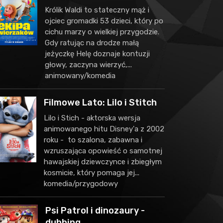
Królik Waldi to stateczny mąż i
ojciec gromadki 53 dzieci, który po
cichu marzy o wielkiej przygodzie.
Gdy ratując na drodze małą
jeżyczkę Helę doznaje kontuzji
głowy, zaczyna wierzyć,...
animowany/komedia
Filmowe Lato: Lilo i Stitch
Lilo i Stich - aktorska wersja
animowanego hitu Disney'a z 2002
roku - to szalona, zabawna i
wzruszająca opowieść o samotnej
hawajskiej dziewczynce i zbiegłym
kosmicie, który pomaga jej...
komedia/przygodowy
Psi Patrol i dinozaury -
dubbing