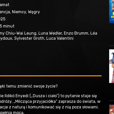
ramat
ancja, Niemcy, Węgry
025
5 minut
ny Chiu-Wai Leung, Luna Wedler, Enzo Brumm, Léa
ydoux, Sylvester Groth, Luca Valentini
ięki temu zmienić swoje życie?
Ildikó Enyedi („Dusza i ciało”) to pytanie staje się
dróży. „Milcząca przyjaciółka” zaprasza do świata, w
lacje z naturą i komunikować się z nią poza słowami.
apełnia mocą.