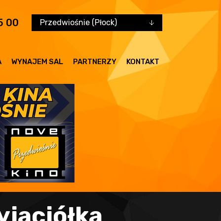
5 00
Przedwiośnie (Płock)
A
WYNAJEM SAL
PARTNERZY
KONTAKT
yjaciółka