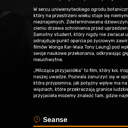
W sercu uniwersyteckiego ogrodu botaniczne
który na przestrzeni wieku staje się niemym
nieznajomych. Zdeterminowana dziewczyna 
cieniu drzewa schronienia przed uprzedze
Samotny student, który nigdy nie zwracał u
odnajduje punkt oparcia po życiowym zawir
filmów Wonga Kar-Waia Tony Leung) pod w
swoje naukowe przekonania, odkrywając głę
nieuchwytne.
„Milcząca przyjaciółka” to film, który koi, i
naszej uwadze. Pozwala zanurzyć się w opowi
która przypomina, jak potężny wpływ ma na n
więziach, które przekraczają granice ludzki
przyjaciela możemy znaleźć tam, gdzie naj
a
Seanse