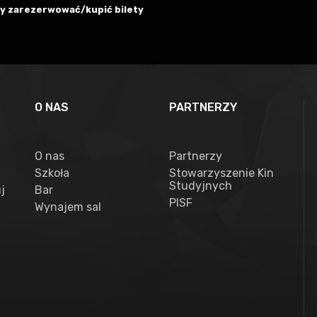
aby zarezerwować/kupić bilety
O NAS
PARTNERZY
O nas
Partnerzy
Szkoła
Stowarzyszenie Kin
Studyjnych
j
Bar
PISF
Wynajem sal