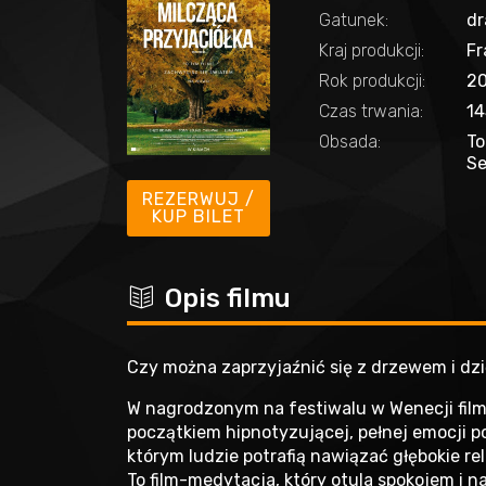
Gatunek:
d
Kraj produkcji:
Fr
Rok produkcji:
2
Czas trwania:
14
Obsada:
To
Se
REZERWUJ /
KUP BILET
c
Opis filmu
Czy można zaprzyjaźnić się z drzewem i dz
W nagrodzonym na festiwalu w Wenecji filmie 
początkiem hipnotyzującej, pełnej emocji po
którym ludzie potrafią nawiązać głębokie re
To film-medytacja, który otula spokojem i n