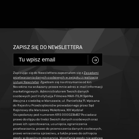
ZAPISZ SIĘ DO NEWSLETTERA
C
Zapisując się do Newslettera zapoznałem się z
Zasadami
przetwarzania danych osobowych w związku z realizacją
usługi Newsleter
. Zgadzam się na otrzymanie od kin
Novekino na wskazany przeze mnie adres e-mail informacji
marketingowych. Administratorem Twoich danych
osobowych jest Instytucja Filmowa MAX-FILM Spółka
Akcyjna z siedzibą w Warszawie, ul. Panieńska 11, Wpisana
do Rejestru Przedsiębiorców prowadzonego przez Sąd
Rejonowy dla Warszawy Mokotowa, XIII Wydział
Gospodarczy pod numerem KRS 0000236457 Posiadasz
prawo dostępu do treści Swoich danych osobowych oraz
prawo ich sprostowania, usunięcia, ograniczenia
przetwarzania, prawo do przenoszenia danych osobowych,
prawo wniesienia sprzeciwu, a także prawo do cofnięcia
zgody w dowolnym momencie. Wycofanie zgody nie wpływa