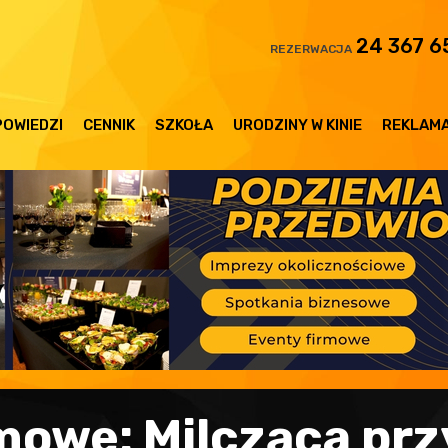
24 367 6
REZERWACJA
OWIEDZI
CENNIK
SZKOŁA
URODZINY W KINIE
REKLAM
mowe: Milcząca prz