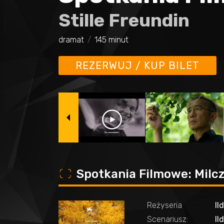
Stille Freundin
dramat
145 minut
REZERWUJ / KUP BILET
o
Spotkania Filmowe: Milcz
Reżyseria
Il
Scenariusz:
Il