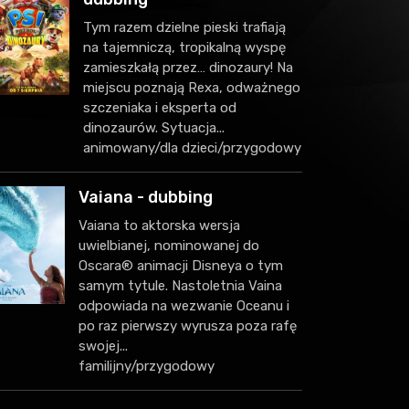
Tym razem dzielne pieski trafiają
na tajemniczą, tropikalną wyspę
zamieszkałą przez… dinozaury! Na
miejscu poznają Rexa, odważnego
szczeniaka i eksperta od
dinozaurów. Sytuacja...
animowany/dla dzieci/przygodowy
Vaiana - dubbing
Vaiana to aktorska wersja
uwielbianej, nominowanej do
Oscara® animacji Disneya o tym
samym tytule. Nastoletnia Vaina
odpowiada na wezwanie Oceanu i
po raz pierwszy wyrusza poza rafę
swojej...
familijny/przygodowy