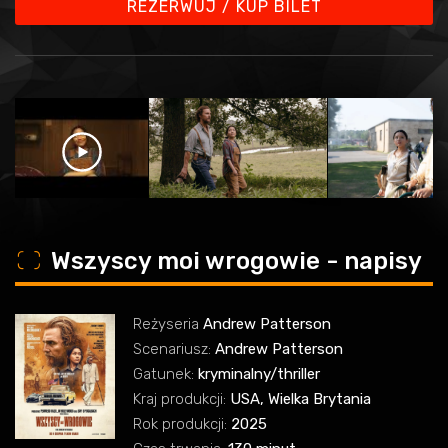
REZERWUJ / KUP BILET
o
Wszyscy moi wrogowie - napisy
Reżyseria
Andrew Patterson
Scenariusz:
Andrew Patterson
Gatunek:
kryminalny/thriller
Kraj produkcji:
USA, Wielka Brytania
Rok produkcji:
2025