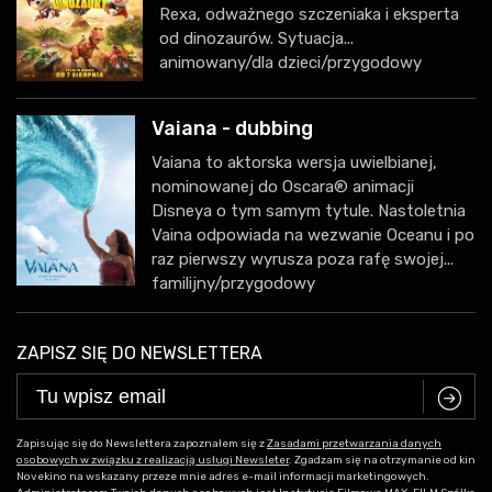
Rexa, odważnego szczeniaka i eksperta
od dinozaurów. Sytuacja...
animowany/dla dzieci/przygodowy
Vaiana - dubbing
Vaiana to aktorska wersja uwielbianej,
nominowanej do Oscara® animacji
Disneya o tym samym tytule. Nastoletnia
Vaina odpowiada na wezwanie Oceanu i po
raz pierwszy wyrusza poza rafę swojej...
familijny/przygodowy
ZAPISZ SIĘ DO NEWSLETTERA
C
Zapisując się do Newslettera zapoznałem się z
Zasadami przetwarzania danych
osobowych w związku z realizacją usługi Newsleter
. Zgadzam się na otrzymanie od kin
Novekino na wskazany przeze mnie adres e-mail informacji marketingowych.