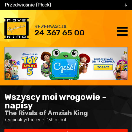
Przedwiośnie (Płock)
REZERWACJA
24 367 65 00
Wszyscy moi wrogowie -
napisy
The Rivals of Amziah King
kryminalny/thriller
130 minut