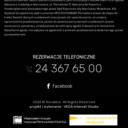
Administratorem Twoich danych osobowych jest Instytucja Filmowa MAX-FILM Spółka
Akcyjna z siedzibą w Warszawie, ul. Panieńska 11, Wpisana do Rejestru
Przedsiębiorców prowadzonego przez Sąd Rejonowy dla Warszawy Mokotowa, XIII
Wydział Gospodarczy pod numerem KRS 0000236457 Posiadasz prawo dostępu do
treści Swoich danych osobowych oraz prawo ich sprostowania, usunięcia,
ograniczenia przetwarzania, prawo do przenoszenia danych osobowych, prawo
wniesienia sprzeciwu, a także prawo do cofnięcia zgody w dowolnym momencie.
Wycofanie zgody nie wpływa na zgodność z prawem przetwarzania dokonanego przed
jej wycofaniem.
REZERWACJE TELEFONICZNE
24 367 65 00
t
facebook
2026 © Novekino. All Rights Reserved
projekt i wykonanie :
VEGA Internet Studio