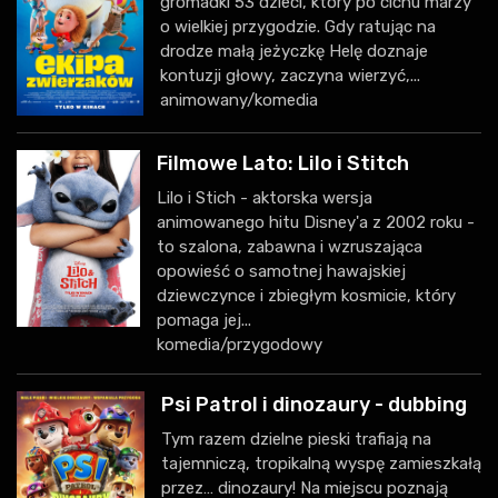
gromadki 53 dzieci, który po cichu marzy
o wielkiej przygodzie. Gdy ratując na
drodze małą jeżyczkę Helę doznaje
kontuzji głowy, zaczyna wierzyć,...
animowany/komedia
Filmowe Lato: Lilo i Stitch
Lilo i Stich - aktorska wersja
animowanego hitu Disney'a z 2002 roku -
to szalona, zabawna i wzruszająca
opowieść o samotnej hawajskiej
dziewczynce i zbiegłym kosmicie, który
pomaga jej...
komedia/przygodowy
Psi Patrol i dinozaury - dubbing
Tym razem dzielne pieski trafiają na
tajemniczą, tropikalną wyspę zamieszkałą
przez… dinozaury! Na miejscu poznają