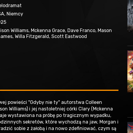
elodramat
A, Niemcy
025
lison Williams, Mckenna Grace, Dave Franco, Mason
ames, Willa Fitzgerald, Scott Eastwood
wej powieści "Gdyby nie ty" autorstwa Colleen
on Williams) i jej nastoletniej córki Clary (Mckenna
ostaje wystawiona na próbę po tragicznym wypadku,
rodzinnych sekretów, które wychodzą na jaw, Morgan i
radzić sobie z żałobą i na nowo zdefiniować, czym są