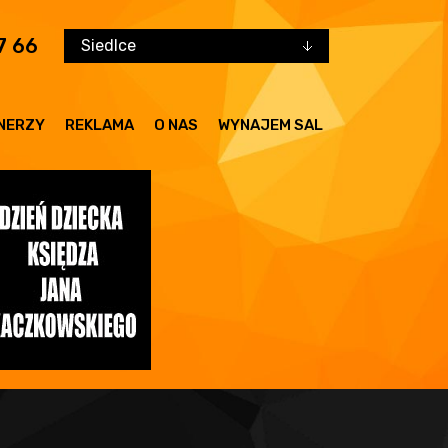
7 66
Siedlce
NERZY
REKLAMA
O NAS
WYNAJEM SAL