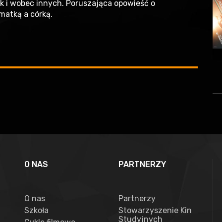
ak i wobec innych. Poruszająca opowieść o
 matką a córką.
O NAS
PARTNERZY
O nas
Partnerzy
Szkoła
Stowarzyszenie Kin
Studyjnych