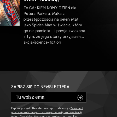
To CAŁKIEM NOWY DZIEŃ dla
Petera Parkera. Walka z
przestępczością na pełen etat
jako Spider-Man w świecie, który
go nie pamięta – i presja związana
z tym, że jego starzy przyjaciele...
akcja/science-fiction
ZAPISZ SIĘ DO NEWSLETTERA
C
Zapisując się do Newslettera zapoznałem się z
Zasadami
przetwarzania danych osobowych w związku z realizacją
usługi Newsleter
. Zgadzam się na otrzymanie od kin