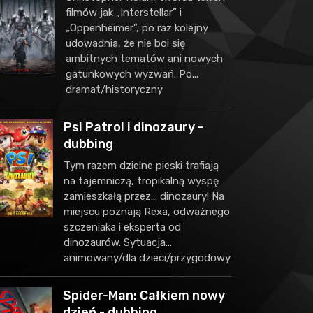
filmów jak „Interstellar” i
„Oppenheimer”, po raz kolejny
udowadnia, że nie boi się
ambitnych tematów ani nowych
gatunkowych wyzwań. Po...
dramat/historyczny
Psi Patrol i dinozaury -
dubbing
Tym razem dzielne pieski trafiają
na tajemniczą, tropikalną wyspę
zamieszkałą przez… dinozaury! Na
miejscu poznają Rexa, odważnego
szczeniaka i eksperta od
dinozaurów. Sytuacja...
animowany/dla dzieci/przygodowy
Spider-Man: Całkiem nowy
dzień - dubbing