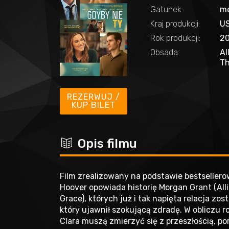
Gatunek:
m
Kraj produkcji:
US
Rok produkcji:
2
Obsada:
Al
Th
REZERWUJ /
KUP BILET
c
Opis filmu
Film zrealizowany na podstawie bestsellero
Hoover opowiada historię Morgan Grant (Allis
Grace), których już i tak napięta relacja z
który ujawnił szokującą zdradę. W obliczu 
Clara muszą zmierzyć się z przeszłością, po