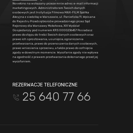
Novekino na wskazany przeze mnie adres e-mail informacji
marketingowych. Administratorem Twoich danych
osobowych jest Instytucja Filmowa MAX-FILM Spółka
Akcyjna z siedzibą w Warszawie, ul. Panieńska 11, Wpisana
do Rejestru Przedsiębiorców prowadzonego przez Sąd
Rejonowy dla Warszawy Mokotowa, XIII Wydział
Gospodarczy pod numerem KRS 0000236457 Posiadasz
prawo dostępu do treści Swoich danych osobowych oraz
prawo ich sprostowania, usunięcia, ograniczenia
przetwarzania, prawo do przenoszenia danych osobowych,
prawo wniesienia sprzeciwu, a także prawo do cofnięcia
zgody w dowolnym momencie. Wycofanie zgody nie wpływa
na zgodność z prawem przetwarzania dokonanego przed jej
wycofaniem.
REZERWACJE TELEFONICZNE
25 640 77 66
t