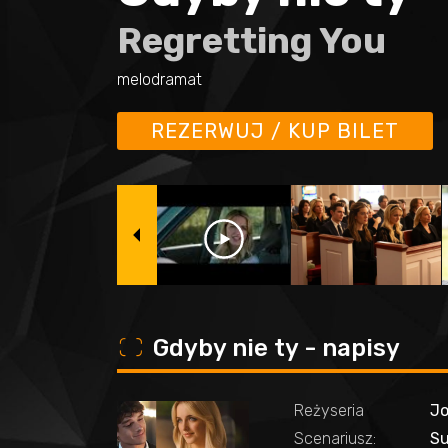
Regretting You
melodramat
REZERWUJ / KUP BILET
o
Gdyby nie ty - napisy
Reżyseria
Jo
Scenariusz:
Su