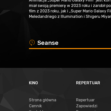
Animacja „Super Mario Galaxy Film” jest kon
miał swoją premierę w 2023 roku i zarobił p
film z 2023 roku, jak i „Super Mario Galaxy
Meledandriego z Illumination i Shigeru Miy
a
Seanse
KINO
REPERTUAR
Strona główna
Repertuar
Cennik
Zapowiedzi