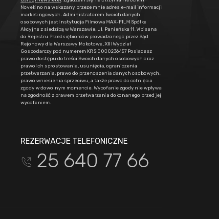
Novekino na wskazany przeze mnie adres e-mail informacji
marketingowych. Administratorem Twoich danych
osobowych jest Instytucja Filmowa MAX-FILM Spółka
Akcyjna z siedzibą w Warszawie, ul. Panieńska 11, Wpisana
do Rejestru Przedsiębiorców prowadzonego przez Sąd
Rejonowy dla Warszawy Mokotowa, XIII Wydział
Gospodarczy pod numerem KRS 0000236457 Posiadasz
prawo dostępu do treści Swoich danych osobowych oraz
prawo ich sprostowania, usunięcia, ograniczenia
przetwarzania, prawo do przenoszenia danych osobowych,
prawo wniesienia sprzeciwu, a także prawo do cofnięcia
zgody w dowolnym momencie. Wycofanie zgody nie wpływa
na zgodność z prawem przetwarzania dokonanego przed jej
wycofaniem.
REZERWACJE TELEFONICZNE
25 640 77 66
t