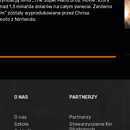
tynuacją filmu „The Super Mario Bros. Movie”, który
onad 1,3 miliarda dolarów na całym świecie. Zarówno
 Film" zostały wyprodukowane przez Chrisa
amoto z Nintendo.
O NAS
PARTNERZY
O nas
Partnerzy
Szkoła
Stowarzyszenie Kin
Studyjnych