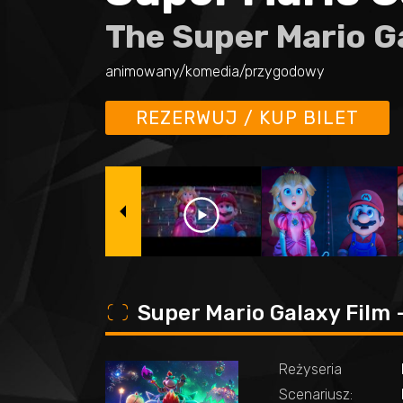
The Super Mario G
animowany/komedia/przygodowy
REZERWUJ / KUP BILET
o
Super Mario Galaxy Film
Reżyseria
Scenariusz: