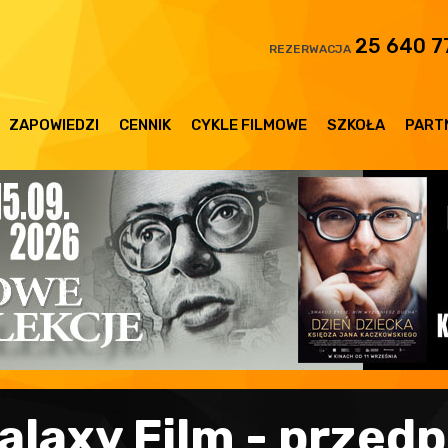
25 640 7
REZERWACJA
ZAPOWIEDZI
CENNIK
CYKLE FILMOWE
SZKOŁA
PART
alaxy Film - przed