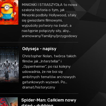
MINIONKI I STRASZYDŁA to nowa
szalona historia o tym, jak
Minionki podbiły Hollywood, stały
się gwiazdami filmowymi,
wypuściły potwory na świat, a
następnie połączyły siły, aby...
animowany/familijny/przygodowy
Odyseja - napisy
Christopher Nolan, twórca takich
filmów jak „Interstellar” i
„Oppenheimer”, po raz kolejny
udowadnia, że nie boi się
ambitnych tematów ani nowych
gatunkowych wyzwań. Po...
dramat/historyczny
Spider-Man: Całkiem nowy
dzień - dubbing