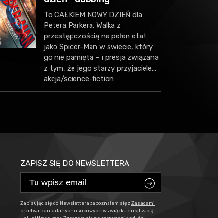
To CAŁKIEM NOWY DZIEŃ dla
Petera Parkera. Walka z
przestępczością na pełen etat
jako Spider-Man w świecie, który
go nie pamięta – i presja związana
z tym, że jego starzy przyjaciele...
akcja/science-fiction
ZAPISZ SIĘ DO NEWSLETTERA
C
Zapisując się do Newslettera zapoznałem się z
Zasadami
przetwarzania danych osobowych w związku z realizacją
usługi Newsleter
. Zgadzam się na otrzymanie od kin