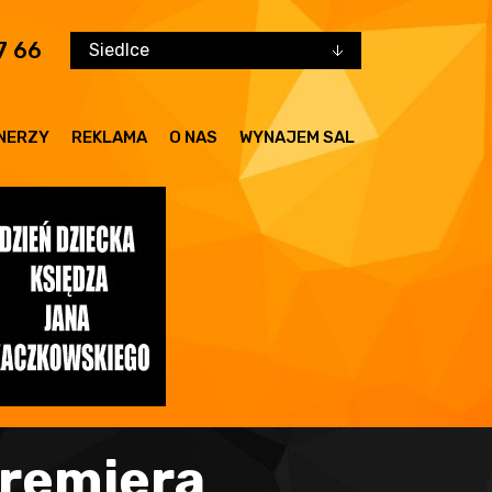
7 66
Siedlce
NERZY
REKLAMA
O NAS
WYNAJEM SAL
premiera