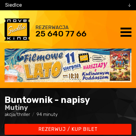
Siedlce
REZERWACJA
25 640 77 66
Buntownik - napisy
Mutiny
akcja/thriller
94 minuty
REZERWUJ / KUP BILET