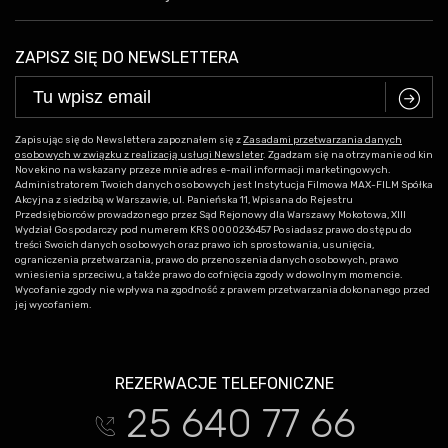
ZAPISZ SIĘ DO NEWSLETTERA
C
Zapisując się do Newslettera zapoznałem się z
Zasadami przetwarzania danych
osobowych w związku z realizacją usługi Newsleter
. Zgadzam się na otrzymanie od kin
Novekino na wskazany przeze mnie adres e-mail informacji marketingowych.
Administratorem Twoich danych osobowych jest Instytucja Filmowa MAX-FILM Spółka
Akcyjna z siedzibą w Warszawie, ul. Panieńska 11, Wpisana do Rejestru
Przedsiębiorców prowadzonego przez Sąd Rejonowy dla Warszawy Mokotowa, XIII
Wydział Gospodarczy pod numerem KRS 0000236457 Posiadasz prawo dostępu do
treści Swoich danych osobowych oraz prawo ich sprostowania, usunięcia,
ograniczenia przetwarzania, prawo do przenoszenia danych osobowych, prawo
wniesienia sprzeciwu, a także prawo do cofnięcia zgody w dowolnym momencie.
Wycofanie zgody nie wpływa na zgodność z prawem przetwarzania dokonanego przed
jej wycofaniem.
REZERWACJE TELEFONICZNE
25 640 77 66
t