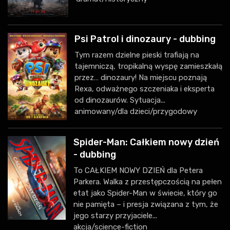
Psi Patrol i dinozaury - dubbing
Tym razem dzielne pieski trafiają na
tajemniczą, tropikalną wyspę zamieszkałą
przez… dinozaury! Na miejscu poznają
Rexa, odważnego szczeniaka i eksperta
od dinozaurów. Sytuacja...
animowany/dla dzieci/przygodowy
Spider-Man: Całkiem nowy dzień
- dubbing
To CAŁKIEM NOWY DZIEŃ dla Petera
Parkera. Walka z przestępczością na pełen
etat jako Spider-Man w świecie, który go
nie pamięta – i presja związana z tym, że
jego starzy przyjaciele...
akcja/science-fiction