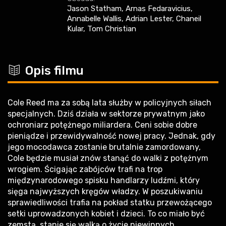
Jason Statham, Arnas Fedaravicius,
Annabelle Wallis, Adrian Lester, Chaneil
Kular, Tom Christian
c
Opis filmu
Cole Reed ma za sobą lata służby w policyjnych siłach
specjalnych. Dziś działa w sektorze prywatnym jako
ochroniarz potężnego miliardera. Ceni sobie dobre
pieniądze i przewidywalność nowej pracy. Jednak, gdy
jego mocodawca zostanie brutalnie zamordowany,
Cole będzie musiał znów stanąć do walki z potężnym
wrogiem. Ścigając zabójców trafi na trop
międzynarodowego spisku handlarzy ludźmi, który
sięga najwyższych kręgów władzy. W poszukiwaniu
sprawiedliwości trafia na pokład statku przewożącego
setki uprowadzonych kobiet i dzieci. To co miało być
zemstą, stanie się walką o życie niewinnych.