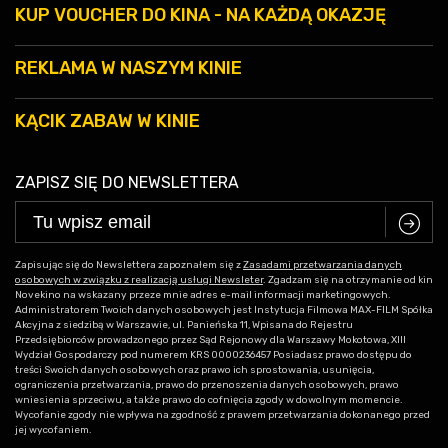
KUP VOUCHER DO KINA - NA KAŻDĄ OKAZJĘ
REKLAMA W NASZYM KINIE
KĄCIK ZABAW W KINIE
ZAPISZ SIĘ DO NEWSLETTERA
C
Zapisując się do Newslettera zapoznałem się z
Zasadami przetwarzania danych
osobowych w związku z realizacją usługi Newsleter
. Zgadzam się na otrzymanie od kin
Novekino na wskazany przeze mnie adres e-mail informacji marketingowych.
Administratorem Twoich danych osobowych jest Instytucja Filmowa MAX-FILM Spółka
Akcyjna z siedzibą w Warszawie, ul. Panieńska 11, Wpisana do Rejestru
Przedsiębiorców prowadzonego przez Sąd Rejonowy dla Warszawy Mokotowa, XIII
Wydział Gospodarczy pod numerem KRS 0000236457 Posiadasz prawo dostępu do
treści Swoich danych osobowych oraz prawo ich sprostowania, usunięcia,
ograniczenia przetwarzania, prawo do przenoszenia danych osobowych, prawo
wniesienia sprzeciwu, a także prawo do cofnięcia zgody w dowolnym momencie.
Wycofanie zgody nie wpływa na zgodność z prawem przetwarzania dokonanego przed
jej wycofaniem.