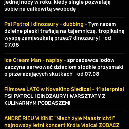
jednej nocy w roku, kiedy single pozwalają
sobie na całkowitą swobodę
Psi Patrol i dinozaury - dubbing
- Tym razem
dzielne pieski trafiają na tajemniczą, tropikalną
wyspę zamieszkałą przez? dinozaury! - od
07.08
Ice Cream Man - napisy
- sprzedawca lodów
zaczyna serwować dzieciom słodkie przysmaki
o przerażających skutkach - od 07.08
Filmowe LATO w NoveKino Siedlce! - 11 sierpnia!
PSI PATROL I DINOZAURY i WARSZTATY Z
KULINARNYM PODDASZEM!
ANDRÉ RIEU W KINIE "Niech żyje Maastricht!"
najnowszy letni koncert Króla Walca! ZOBACZ