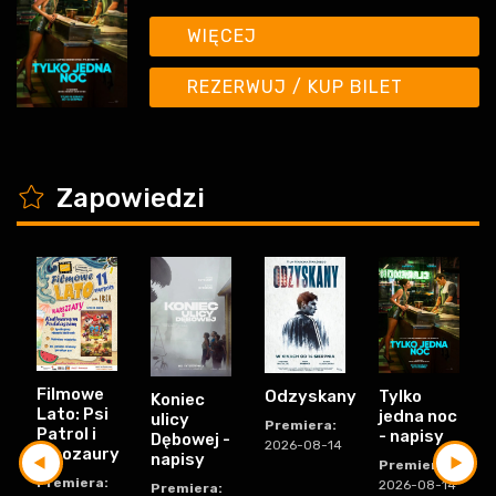
WIĘCEJ
REZERWUJ / KUP BILET
K
Zapowiedzi
Filmowe
Odzyskany
Tylko
Koniec
Lato: Psi
jedna noc
ulicy
Premiera:
Patrol i
- napisy
Dębowej -
2026-08-14
dinozaury
napisy
Premiera:
Premiera:
2026-08-14
Premiera: