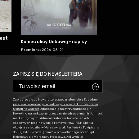
jest
Księga pustyn
Koniec ulicy Dębowej - napisy
Premiera:
2026-
Premiera:
2026-08-21
ZAPISZ SIĘ DO NEWSLETTERA
C
Zapisując się do Newslettera zapoznałem się z
Zasadami
przetwarzania danych osobowych w związku z realizacją
usługi Newsleter
. Zgadzam się na otrzymanie od kin
Novekino na wskazany przeze mnie adres e-mail informacji
marketingowych. Administratorem Twoich danych
osobowych jest Instytucja Filmowa MAX-FILM Spółka
Akcyjna z siedzibą w Warszawie, ul. Panieńska 11, Wpisana
do Rejestru Przedsiębiorców prowadzonego przez Sąd
Rejonowy dla Warszawy Mokotowa, XIII Wydział