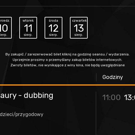
niedz.
wtorek
środa
czwartek
10
11
12
13
ierp.
sierp.
sierp.
sierp.
By zakupić / zarezerwować bilet kliknij na godzinę seansu / wydarzenia.
Uprzejmie prosimy o przemyślany zakup biletów internetowych.
Zwroty biletów, nie wynikające z winy kina, nie będą uwzględniane
Godziny
ozaury - dubbing
11:00
13
 dzieci/przygodowy