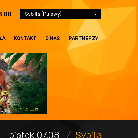
3 88
Sybilla (Puławy)
ŁA
KONTAKT
O NAS
PARTNERZY
piątek 07.08
Sybilla