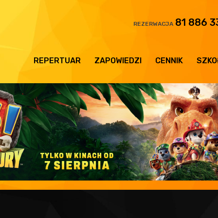
81 886 3
REZERWACJA
REPERTUAR
ZAPOWIEDZI
CENNIK
SZKO