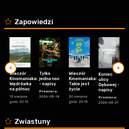
K
Zapowiedzi
Tylko
Wieczór
Wieczór
Koniec
jedna noc
Kinomaniaka:
Kinomaniaka:
ulicy
- napisy
Takie jest
Wędrówka
Dębowej -
życie
na północ
napisy
Premiera:
2026-08-14
20 sierpnia
13 sierpnia
Premiera:
godz. 20:15
godz. 20:15
2026-08-21
K
Zwiastuny