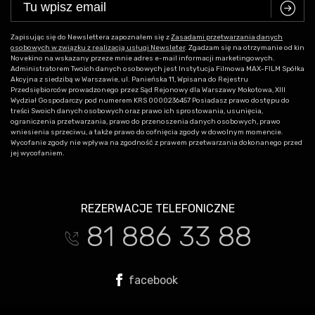
C
Zapisując się do Newslettera zapoznałem się z
Zasadami przetwarzania danych
osobowych w związku z realizacją usługi Newsleter
. Zgadzam się na otrzymanie od kin
Novekino na wskazany przeze mnie adres e-mail informacji marketingowych.
Administratorem Twoich danych osobowych jest Instytucja Filmowa MAX-FILM Spółka
Akcyjna z siedzibą w Warszawie, ul. Panieńska 11, Wpisana do Rejestru
Przedsiębiorców prowadzonego przez Sąd Rejonowy dla Warszawy Mokotowa, XIII
Wydział Gospodarczy pod numerem KRS 0000236457 Posiadasz prawo dostępu do
treści Swoich danych osobowych oraz prawo ich sprostowania, usunięcia,
ograniczenia przetwarzania, prawo do przenoszenia danych osobowych, prawo
wniesienia sprzeciwu, a także prawo do cofnięcia zgody w dowolnym momencie.
Wycofanie zgody nie wpływa na zgodność z prawem przetwarzania dokonanego przed
jej wycofaniem.
REZERWACJE TELEFONICZNE
81 886 33 88
t
facebook