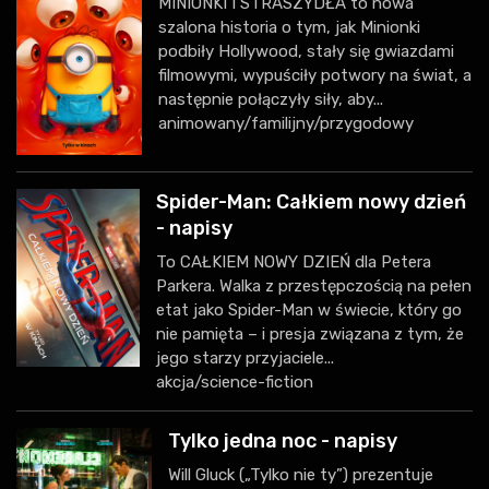
MINIONKI I STRASZYDŁA to nowa
szalona historia o tym, jak Minionki
podbiły Hollywood, stały się gwiazdami
filmowymi, wypuściły potwory na świat, a
następnie połączyły siły, aby...
animowany/familijny/przygodowy
Spider-Man: Całkiem nowy dzień
- napisy
To CAŁKIEM NOWY DZIEŃ dla Petera
Parkera. Walka z przestępczością na pełen
etat jako Spider-Man w świecie, który go
nie pamięta – i presja związana z tym, że
jego starzy przyjaciele...
akcja/science-fiction
Tylko jedna noc - napisy
Will Gluck („Tylko nie ty”) prezentuje