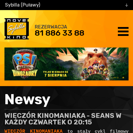
Sybilla (Puławy)
REZERWACJA
81 886 33 88
Newsy
WIECZÓR KINOMANIAKA - SEANS W
KAŻDY CZWARTEK O 20:15
WIECZÓR KINOMANIAKA
to stały cykl filmowy