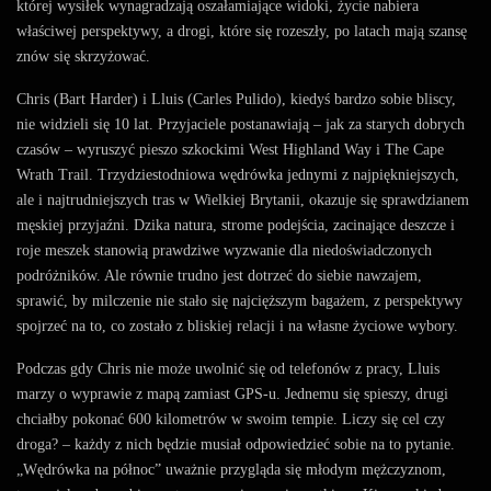
której wysiłek wynagradzają oszałamiające widoki, życie nabiera
właściwej perspektywy, a drogi, które się rozeszły, po latach mają szansę
znów się skrzyżować.
Chris (Bart Harder) i Lluis (Carles Pulido), kiedyś bardzo sobie bliscy,
nie widzieli się 10 lat. Przyjaciele postanawiają – jak za starych dobrych
czasów – wyruszyć pieszo szkockimi West Highland Way i The Cape
Wrath Trail. Trzydziestodniowa wędrówka jednymi z najpiękniejszych,
ale i najtrudniejszych tras w Wielkiej Brytanii, okazuje się sprawdzianem
męskiej przyjaźni. Dzika natura, strome podejścia, zacinające deszcze i
roje meszek stanowią prawdziwe wyzwanie dla niedoświadczonych
podróżników. Ale równie trudno jest dotrzeć do siebie nawzajem,
sprawić, by milczenie nie stało się najcięższym bagażem, z perspektywy
spojrzeć na to, co zostało z bliskiej relacji i na własne życiowe wybory.
Podczas gdy Chris nie może uwolnić się od telefonów z pracy, Lluis
marzy o wyprawie z mapą zamiast GPS-u. Jednemu się spieszy, drugi
chciałby pokonać 600 kilometrów w swoim tempie. Liczy się cel czy
droga? – każdy z nich będzie musiał odpowiedzieć sobie na to pytanie.
„Wędrówka na północ” uważnie przygląda się młodym mężczyznom,