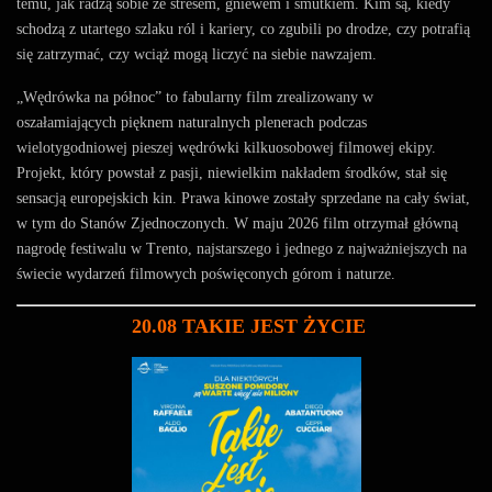
temu, jak radzą sobie ze stresem, gniewem i smutkiem. Kim są, kiedy
schodzą z utartego szlaku ról i kariery, co zgubili po drodze, czy potrafią
się zatrzymać, czy wciąż mogą liczyć na siebie nawzajem.
„Wędrówka na północ” to fabularny film zrealizowany w
oszałamiających pięknem naturalnych plenerach podczas
wielotygodniowej pieszej wędrówki kilkuosobowej filmowej ekipy.
Projekt, który powstał z pasji, niewielkim nakładem środków, stał się
sensacją europejskich kin. Prawa kinowe zostały sprzedane na cały świat,
w tym do Stanów Zjednoczonych. W maju 2026 film otrzymał główną
nagrodę festiwalu w Trento, najstarszego i jednego z najważniejszych na
świecie wydarzeń filmowych poświęconych górom i naturze.
20.08 TAKIE JEST ŻYCIE