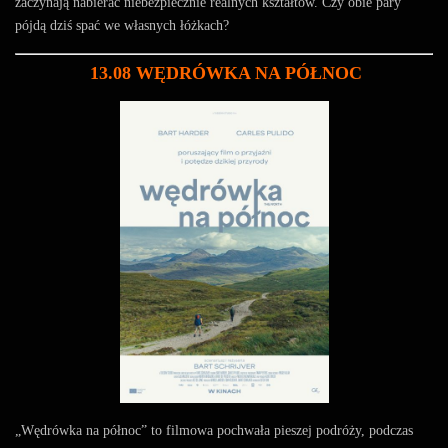
zaczynają nabierać niebezpiecznie realnych kształtów. Czy obie pary
pójdą dziś spać we własnych łóżkach?
13.08 WĘDRÓWKA NA PÓŁNOC
„Wędrówka na północ” to filmowa pochwała pieszej podróży, podczas