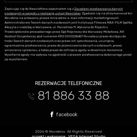
Zapisując się do Newslettera zapoznałem się z
Zasadami przetwarzania danych
osobowych w związku z realizacją usługi Newsleter
. Zgadzam się na otrzymanie od kin
Novekino na wskazany przeze mnie adres e-mail informacji marketingowych.
Administratorem Twoich danych osobowych jest Instytucja Filmowa MAX-FILM Spółka
Akcyjna z siedzibą w Warszawie, ul. Panieńska 11, Wpisana do Rejestru
Przedsiębiorców prowadzonego przez Sąd Rejonowy dla Warszawy Mokotowa, XIII
Wydział Gospodarczy pod numerem KRS 0000236457 Posiadasz prawo dostępu do
treści Swoich danych osobowych oraz prawo ich sprostowania, usunięcia,
ograniczenia przetwarzania, prawo do przenoszenia danych osobowych, prawo
wniesienia sprzeciwu, a także prawo do cofnięcia zgody w dowolnym momencie.
Wycofanie zgody nie wpływa na zgodność z prawem przetwarzania dokonanego przed
jej wycofaniem.
REZERWACJE TELEFONICZNE
81 886 33 88
t
facebook
2026 © Novekino. All Rights Reserved
projekt i wykonanie :
VEGA Internet Studio