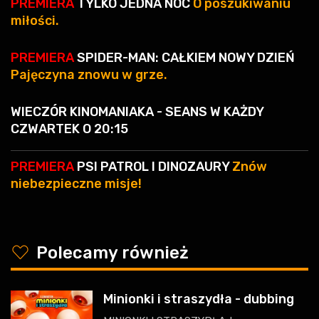
PREMIERA
TYLKO JEDNA NOC
O poszukiwaniu
miłości.
PREMIERA
SPIDER-MAN: CAŁKIEM NOWY DZIEŃ
Pajęczyna znowu w grze.
WIECZÓR KINOMANIAKA - SEANS W KAŻDY
CZWARTEK O 20:15
PREMIERA
PSI PATROL I DINOZAURY
Znów
niebezpieczne misje!
y
Polecamy również
Minionki i straszydła - dubbing