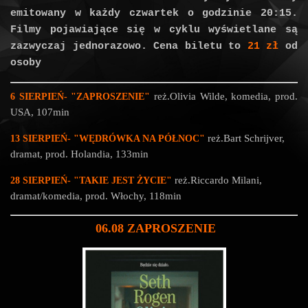
emitowany w każdy czwartek o godzinie 20:15.
Filmy pojawiające się w cyklu wyświetlane są
zazwyczaj jednorazowo. Cena biletu to
21
zł
od
osoby
reż.Olivia Wilde
, komedia
, prod.
6 SIERPIEŃ
- "ZAPROSZENIE
"
USA, 107min
reż.Bart Schrijver
,
13 SIERPIEŃ
-
"WĘDRÓWKA NA PÓŁNOC"
dramat
, prod. Holandia, 133min
reż.Riccardo Milani
,
28 SIERPIEŃ
-
"TAKIE JEST ŻYCIE"
dramat/komedia
, prod. Włochy, 118min
06.08 ZAPROSZENIE