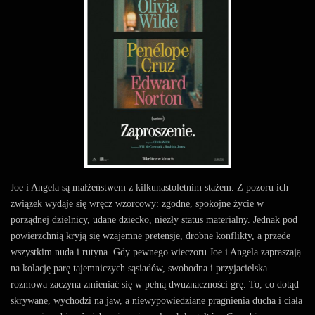
Joe i Angela są małżeństwem z kilkunastoletnim stażem. Z pozoru ich
związek wydaje się wręcz wzorcowy: zgodne, spokojne życie w
porządnej dzielnicy, udane dziecko, niezły status materialny. Jednak pod
powierzchnią kryją się wzajemne pretensje, drobne konflikty, a przede
wszystkim nuda i rutyna. Gdy pewnego wieczoru Joe i Angela zapraszają
na kolację parę tajemniczych sąsiadów, swobodna i przyjacielska
rozmowa zaczyna zmieniać się w pełną dwuznaczności grę. To, co dotąd
skrywane, wychodzi na jaw, a niewypowiedziane pragnienia ducha i ciała