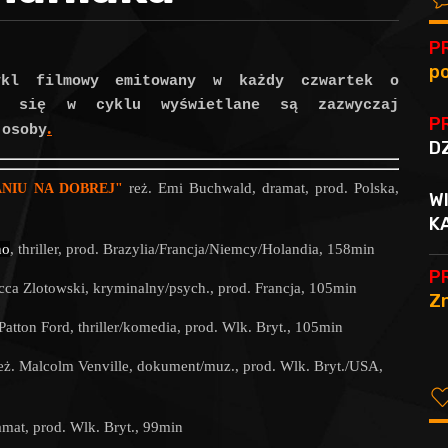
P
po
kl filmowy emitowany w każdy czwartek o
ce się w cyklu wyświetlane są zazwyczaj
P
.
 osoby
D
reż. Emi Buchwald
,
dramat
, prod. Polska,
NIU NA DOBREJ"
W
K
ho
, thriller
, prod. Brazylia/Francja/Niemcy/Holandia, 158min
P
cca Zlotowski
, kryminalny/psych.
, prod. Francja, 105min
Zn
 Patton Ford
, thriller/komedia
, prod. Wlk. Bryt., 105min
eż. Malcolm Venville
, dokument/muz.
, prod. Wlk. Bryt./USA,
amat
, prod. Wlk. Bryt., 99min