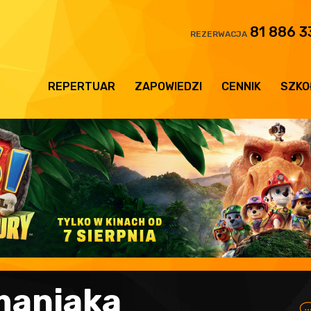
81 886 3
REZERWACJA
REPERTUAR
ZAPOWIEDZI
CENNIK
SZKO
maniaka