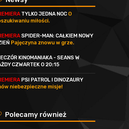
REMIERA
TYLKO JEDNA NOC
O
szukiwaniu miłości.
REMIERA
SPIDER-MAN: CAŁKIEM NOWY
ZIEŃ
Pajęczyna znowu w grze.
IECZÓR KINOMANIAKA - SEANS W
AŻDY CZWARTEK O 20:15
REMIERA
PSI PATROL I DINOZAURY
ów niebezpieczne misje!
y
Polecamy również