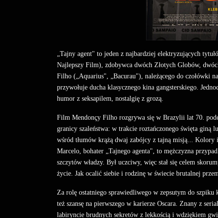
„Tajny agent" to jeden z najbardziej elektryzujących tyt
Najlepszy Film), zdobywca dwóch Złotych Globów, dwóc
Filho („Aquarius", „Bacurau"), należącego do czołówki n
przywołuje ducha klasycznego kina gangsterskiego. Jedn
humor z seksapilem, nostalgię z grozą.
Film Mendonçy Filho rozgrywa się w Brazylii lat 70. pod
granicy szaleństwa: w trakcie roztańczonego święta giną l
wśród tłumów krążą dwaj zabójcy z tajną misją... Kolory i
Marcelo, bohater „Tajnego agenta", to mężczyzna przypad
szczytów władzy. Był uczciwy, więc stał się celem skoru
życie. Jak ocalić siebie i rodzinę w świecie brutalnej pr
Za rolę ostatniego sprawiedliwego w zepsutym do szpiku
też szansę na pierwszego w karierze Oscara. Znany z seria
labiryncie brudnych sekretów z lekkością i wdziękiem gwi