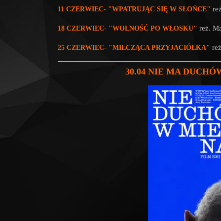
re
11
CZERWIEC
-
"WPATRUJĄC SIĘ W SŁOŃCE"
reż.
Ma
18
CZERWIEC
-
"WOLNOŚĆ PO WŁOSKU"
re
25
CZERWIEC
-
"MILCZĄCA PRZYJACIÓŁKA"
30.04
NIE MA DUCHÓ