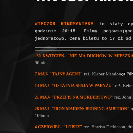
WIECZÓR KINOMANIAKA
to stały cy
godzinie 20:15. Filmy pojawiają
jednorazowo. Cena biletu to 17 zł od
30 KWIECIEŃ-
"NIE MA DUCHÓW W MIESZKA
90min.
reż. Kleber Mendon
ça Fil
7 MAJ-
"TAJNY AGENT"
reż. Rebe
14 MAJ-
"OSTATNIA SESJA W PARYŻU"
reż. John
21 MAJ-
"PRZEPIS NA MORDERSTWO"
r
28 MAJ-
"IRON MAIDEN: BURNING AMBITION"
106min
reż. Harrisn Dickinson
, dr
4 CZERWIEC-
"ŁOBUZ"