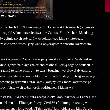
ułów ostatnich lat. Nominowany do Oscara w 4 kategoriach (w tym za
h nagród w konkursie festiwalu w Cannes. Film Klebera Mendonçy
ajwybitniejszych reżyserów współczesnego kina światowego,
ocześnie brawurowo łączy wątki obyczajowe z epickim rozmachem,
czas karnawału. Zanurzone w palącym słońcu miasto Recife jest na
udzie, gdzieś na plaży znaleziono rekina z ludzką nogą w brzuchu, a
 radość to tylko pozory – to czasy brutalnej wojskowej dyktatury.
kowo uwikłany w sieć politycznych i kryminalnych intryg sięgających
mpowanego systemu i teraz każdy kolejny krok może kosztować go
zemocy, fałszywych tożsamości, podsłuchów i kłamstw?
 kości kraju Wagner Moura zdobył Złoty Glob, nagrodę w Cannes, ma
lu „Narcos", „Elitarnych", czy „Civil War", aktor porusza się w
azd starego Hollywood. „Tajny agent" jest hołdem dla kina Sergio