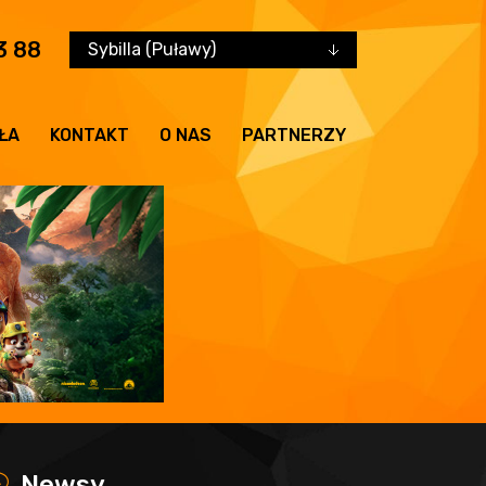
3 88
Sybilla (Puławy)
ŁA
KONTAKT
O NAS
PARTNERZY
x
Newsy