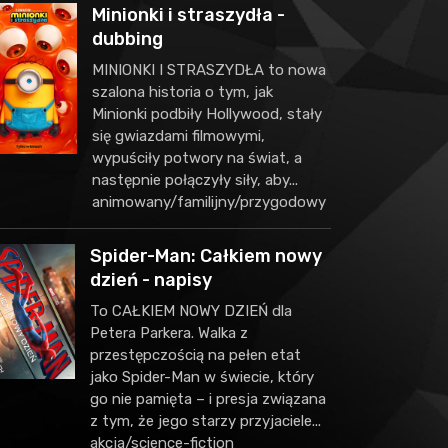
Minionki i straszydła -
dubbing
MINIONKI I STRASZYDŁA to nowa
szalona historia o tym, jak
Minionki podbiły Hollywood, stały
się gwiazdami filmowymi,
wypuściły potwory na świat, a
następnie połączyły siły, aby...
animowany/familijny/przygodowy
Spider-Man: Całkiem nowy
dzień - napisy
To CAŁKIEM NOWY DZIEŃ dla
Petera Parkera. Walka z
przestępczością na pełen etat
jako Spider-Man w świecie, który
go nie pamięta – i presja związana
z tym, że jego starzy przyjaciele...
akcja/science-fiction