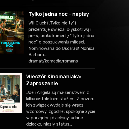
Tylko jedna noc - napisy
Will Gluck („Tylko nie ty”)
prezentuje świeżą, błyskotliwą i
pełną uroku komedię "Tylko jedna
noc" o poszukiwaniu miłości.
Nominowana do Oscara® Monica
Barbaro...
dramat/komedia/romans
Wieczór Kinomaniaka:
Zaproszenie
Joe i Angela są małżeństwem z
kilkunastoletnim stażem. Z pozoru
ich związek wydaje się wręcz
wzorcowy: zgodne, spokojne życie
w porządnej dzielnicy, udane
dziecko, niezły status...