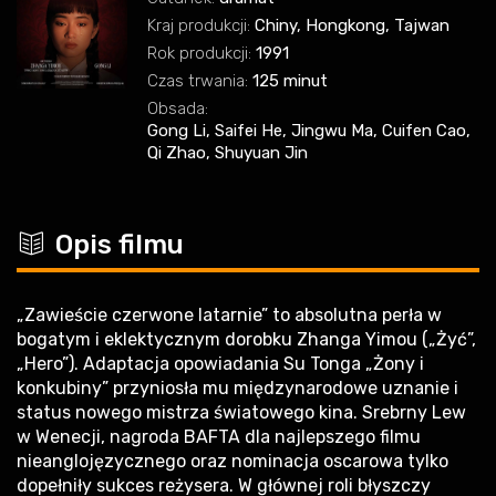
Kraj produkcji:
Chiny, Hongkong, Tajwan
Rok produkcji:
1991
Czas trwania:
125 minut
Obsada:
Gong Li, Saifei He, Jingwu Ma, Cuifen Cao,
Qi Zhao, Shuyuan Jin
c
Opis filmu
„Zawieście czerwone latarnie” to absolutna perła w
bogatym i eklektycznym dorobku Zhanga Yimou („Żyć”,
„Hero”). Adaptacja opowiadania Su Tonga „Żony i
konkubiny” przyniosła mu międzynarodowe uznanie i
status nowego mistrza światowego kina. Srebrny Lew
w Wenecji, nagroda BAFTA dla najlepszego filmu
nieanglojęzycznego oraz nominacja oscarowa tylko
dopełniły sukces reżysera. W głównej roli błyszczy