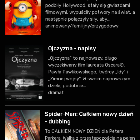
podbiły Hollywood, stały się gwiazdami
filmowymi, wypuściły potwory na świat, a
następnie połączyły siły, aby...
animowany/familijny/przygodowy
Ojczyzna - napisy
„Ojczyzna” to najnowszy, długo
wyczekiwany film laureata Oscara®,
Pawła Pawlikowskiego, twórcy „Idy” i
„Zimnej wojny”. W swoim najnowszym
dziele, podobnie...
dramat
Spider-Man: Całkiem nowy dzień
- dubbing
To CAŁKIEM NOWY DZIEŃ dla Petera
Parkera. Walka z przestępczością na pełen