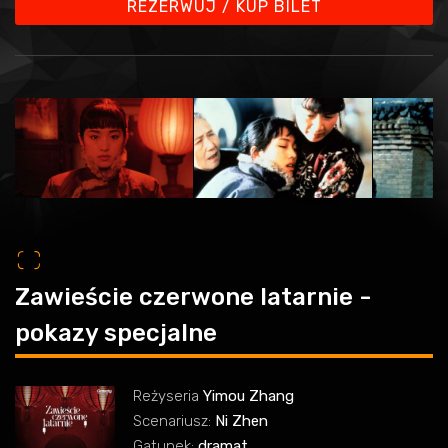
REZERWUJ / KUP BILET
o
Zawieście czerwone latarnie -
pokazy specjalne
Reżyseria
Yimou Zhang
Scenariusz:
Ni Zhen
Gatunek:
dramat