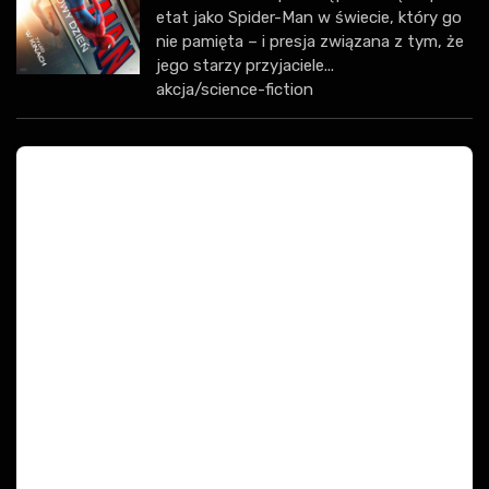
etat jako Spider-Man w świecie, który go
nie pamięta – i presja związana z tym, że
jego starzy przyjaciele...
akcja/science-fiction