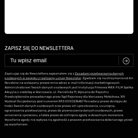
ZAPISZ SIĘ DO NEWSLETTERA
C
Zapisując się do Newslettera zapoznałem się z
Zasadami przetwarzania danych
osobowych w związku z realizacją usługi Newsleter
. Zgadzam się na otrzymanie od kin
Novekino na wskazany przeze mnie adres e-mail informacji marketingowych.
Administratorem Twoich danych osobowych jest Instytucja Filmowa MAX-FILM Spółka
Akcyjna z siedzibą w Warszawie, ul. Panieńska 11, Wpisana do Rejestru
Przedsiębiorców prowadzonego przez Sąd Rejonowy dla Warszawy Mokotowa, XIII
Wydział Gospodarczy pod numerem KRS 0000236457 Posiadasz prawo dostępu do
treści Swoich danych osobowych oraz prawo ich sprostowania, usunięcia,
ograniczenia przetwarzania, prawo do przenoszenia danych osobowych, prawo
wniesienia sprzeciwu, a także prawo do cofnięcia zgody w dowolnym momencie.
Wycofanie zgody nie wpływa na zgodność z prawem przetwarzania dokonanego przed
jej wycofaniem.