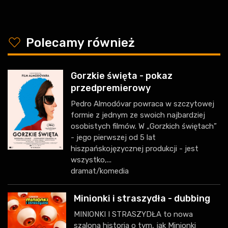
y
Polecamy również
Gorzkie święta - pokaz
przedpremierowy
Pedro Almodóvar powraca w szczytowej
formie z jednym ze swoich najbardziej
osobistych filmów. W „Gorzkich świętach”
- jego pierwszej od 5 lat
hiszpańskojęzycznej produkcji - jest
wszystko,...
dramat/komedia
Minionki i straszydła - dubbing
MINIONKI I STRASZYDŁA to nowa
szalona historia o tym, jak Minionki