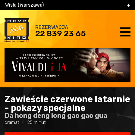
Wisła (Warszawa)
REZERWACJA
22 839 23 65
Zawieście czerwone latarnie
- pokazy specjalne
Da hong deng long gao gao gua
dramat
125 minut