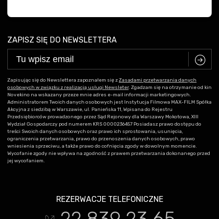
ZAPISZ SIĘ DO NEWSLETTERA
C
Zapisując się do Newslettera zapoznałem się z
Zasadami przetwarzania danych
osobowych w związku z realizacją usługi Newsleter
. Zgadzam się na otrzymanie od kin
Novekino na wskazany przeze mnie adres e-mail informacji marketingowych.
Administratorem Twoich danych osobowych jest Instytucja Filmowa MAX-FILM Spółka
Akcyjna z siedzibą w Warszawie, ul. Panieńska 11, Wpisana do Rejestru
Przedsiębiorców prowadzonego przez Sąd Rejonowy dla Warszawy Mokotowa, XIII
Wydział Gospodarczy pod numerem KRS 0000236457 Posiadasz prawo dostępu do
treści Swoich danych osobowych oraz prawo ich sprostowania, usunięcia,
ograniczenia przetwarzania, prawo do przenoszenia danych osobowych, prawo
wniesienia sprzeciwu, a także prawo do cofnięcia zgody w dowolnym momencie.
Wycofanie zgody nie wpływa na zgodność z prawem przetwarzania dokonanego przed
jej wycofaniem.
REZERWACJE TELEFONICZNE
22 839 23 65
t