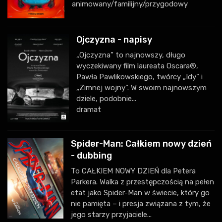
animowany/familijny/przygodowy
Ojczyzna - napisy
„Ojczyzna” to najnowszy, długo
wyczekiwany film laureata Oscara®,
Pawła Pawlikowskiego, twórcy „Idy” i
„Zimnej wojny”. W swoim najnowszym
dziele, podobnie...
dramat
Spider-Man: Całkiem nowy dzień
- dubbing
To CAŁKIEM NOWY DZIEŃ dla Petera
Parkera. Walka z przestępczością na pełen
etat jako Spider-Man w świecie, który go
nie pamięta – i presja związana z tym, że
jego starzy przyjaciele...