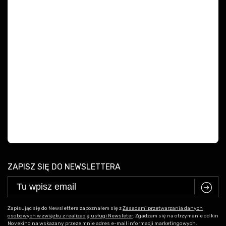
ZAPISZ SIĘ DO NEWSLETTERA
C
Zapisując się do Newslettera zapoznałem się z
Zasadami przetwarzania danych
osobowych w związku z realizacją usługi Newsleter
. Zgadzam się na otrzymanie od kin
Novekino na wskazany przeze mnie adres e-mail informacji marketingowych.