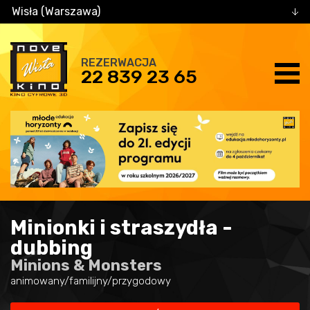
Wisła (Warszawa)
REZERWACJA
22 839 23 65
Minionki i straszydła -
dubbing
Minions & Monsters
animowany/familijny/przygodowy