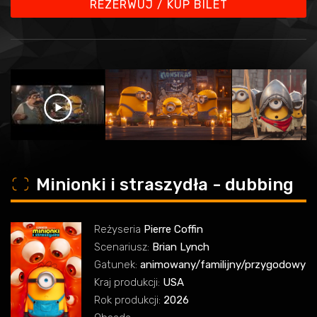
REZERWUJ / KUP BILET
o
Minionki i straszydła - dubbing
Reżyseria
Pierre Coffin
Scenariusz:
Brian Lynch
Gatunek:
animowany/familijny/przygodowy
Kraj produkcji:
USA
Rok produkcji:
2026