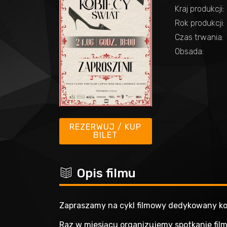
Kraj produkcji:
Rok produkcji:
Czas trwania:
Obsada:
REZERWUJ / KUP
BILET
c
Opis filmu
Zapraszamy na cykl filmowy dedykowany ko
Raz w miesiącu organizujemy spotkanie fil