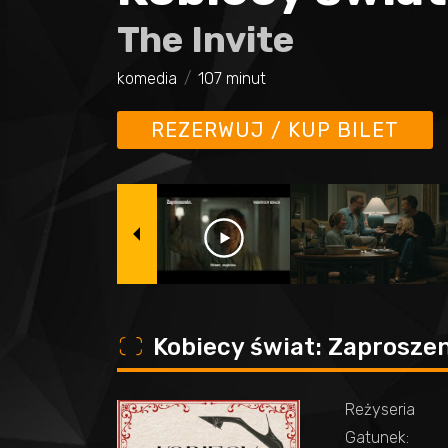
The Invite
komedia
107 minut
REZERWUJ / KUP BILET
o
Kobiecy świat: Zaproszen
Reżyseria
Gatunek: