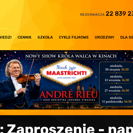
22 839 2
REZERWACJA
IEDZI
CENNIK
SZKOŁA
CYKLE FILMOWE
URODZINY
DLA S
: Zaproszenie - nap