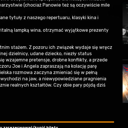
rzystwie (chociaż Panowie też są oczywiście mile
e tytuły z naszego repertuaru, klasyki kina i
talną lampką wina, otrzymać wyjątkowe prezenty
tnim stażem. Z pozoru ich związek wydaje się wręcz
ej dzielnicy, udane dziecko, niezły status
ię wzajemne pretensje, drobne konflikty, a przede
zoru Joe i Angela zapraszają na kolację parę
ielska rozmowa zaczyna zmieniać się w pełną
 wychodzi na jaw, a niewypowiedziane pragnienia
znie realnych kształtów. Czy obie pary pójdą dziś
aby zarezerwować/kupić bilety