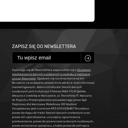
ZAPISZ SIĘ DO NEWSLETTERA
C
Zapisując się do Newslettera zapoznałem się z
Zasadami
przetwarzania danych osobowych w związku z realizacją
usługi Newsleter
. Zgadzam się na otrzymanie od kin
Novekino na wskazany przeze mnie adres e-mail informacji
marketingowych. Administratorem Twoich danych
osobowych jest Instytucja Filmowa MAX-FILM Spółka
Akcyjna z siedzibą w Warszawie, ul. Panieńska 11, Wpisana
do Rejestru Przedsiębiorców prowadzonego przez Sąd
Rejonowy dla Warszawy Mokotowa, XIII Wydział
Gospodarczy pod numerem KRS 0000236457 Posiadasz
prawo dostępu do treści Swoich danych osobowych oraz
prawo ich sprostowania, usunięcia, ograniczenia
przetwarzania, prawo do przenoszenia danych osobowych,
prawo wniesienia sprzeciwu, a także prawo do cofnięcia