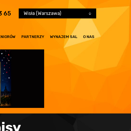
3 65
Wisła (Warszawa)
ENIORÓW
PARTNERZY
WYNAJEM SAL
O NAS
isy