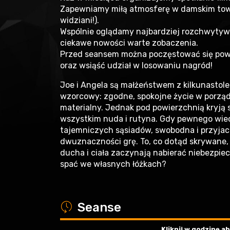
Zapewniamy miłą atmosferę w damskim towa
widziani!).
Wspólnie oglądamy najbardziej rozchwytywan
ciekawe nowości warte zobaczenia.
Przed seansem można poczęstować się powi
oraz wsiąść udział w losowaniu nagród!
Joe i Angela są małżeństwem z kilkunastole
wzorcowy: zgodne, spokojne życie w porządn
materialny. Jednak pod powierzchnią kryją s
wszystkim nuda i rutyna. Gdy pewnego wiec
tajemniczych sąsiadów, swobodna i przyjac
dwuznaczności grę. To, co dotąd skrywane,
ducha i ciała zaczynają nabierać niebezpiec
spać we własnych łóżkach?
a
Seanse
Kliknij w godzinę 