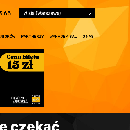
3 65
Wisła (Warszawa)
ENIORÓW
PARTNERZY
WYNAJEM SAL
O NAS
że czekać