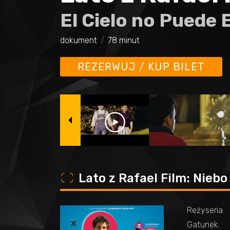
El Cielo no Puede 
dokument
78 minut
REZERWUJ / KUP BILET
o
Lato z Rafael Film: Nieb
Reżyseria
Gatunek: