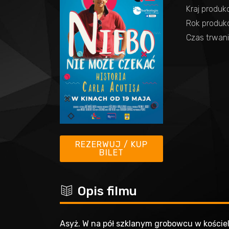
Kraj produkc
Rok produkcj
Czas trwani
REZERWUJ / KUP
BILET
c
Opis filmu
Asyż. W na pół szklanym grobowcu w kościele