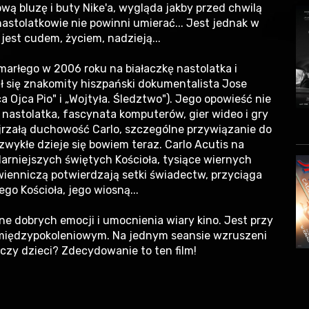
wą bluzę i buty Nike'a, wygląda jakby przed chwilą
nastolatkowie nie powinni umierać... Jest jednak w
, jest cudem, życiem, nadzieją...
marłego w 2006 roku na białaczkę nastolatka i
ł się znakomity hiszpański dokumentalista Jose
a Ojca Pio" i „Wojtyła. Śledztwo"). Jego opowieść nie
 nastolatka, fascynata komputerów, gier wideo i gry
dojrzałą duchowość Carlo, szczególne przywiązanie do
ezwykłe dzieje się bowiem teraz. Carlo Acutis na
arniejszych świętych Kościoła, tysiące wiernych
wienniczą potwierdzają setki świadectw, przyciąga
go Kościoła, jego wiosną...
ne dobrych emocji i umocnienia wiary kino. Jest przy
 międzypokoleniowym. Na jednym seansie wzruszeni
 czy dzieci? Zdecydowanie to ten film!