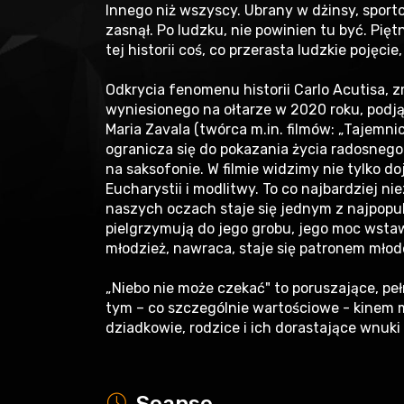
Innego niż wszyscy. Ubrany w dżinsy, sporto
zasnął. Po ludzku, nie powinien tu być. Pięt
tej historii coś, co przerasta ludzkie pojęcie
Odkrycia fenomenu historii Carlo Acutisa, z
wyniesionego na ołtarze w 2020 roku, podją
Maria Zavala (twórca m.in. filmów: „Tajemnic
ogranicza się do pokazania życia radosnego
na saksofonie. W filmie widzimy nie tylko 
Eucharystii i modlitwy. To co najbardziej ni
naszych oczach staje się jednym z najpopul
pielgrzymują do jego grobu, jego moc wsta
młodzież, nawraca, staje się patronem młode
„Niebo nie może czekać" to poruszające, peł
tym – co szczególnie wartościowe - kinem
dziadkowie, rodzice i ich dorastające wnuki
a
Seanse