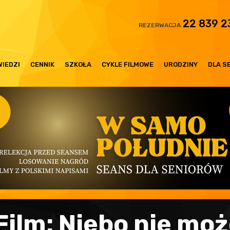
22 839 2
REZERWACJA
IEDZI
CENNIK
SZKOŁA
CYKLE FILMOWE
URODZINY
DLA S
 Film: Niebo nie mo