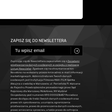
ZAPISZ SIĘ DO NEWSLETTERA
C
Zapisując się do Newslettera zapoznałem się z
Zasadami
przetwarzania danych osobowych w związku z realizacją
usługi Newsleter
. Zgadzam się na otrzymanie od kin
Novekino na wskazany przeze mnie adres e-mail informacji
marketingowych. Administratorem Twoich danych
osobowych jest Instytucja Filmowa MAX-FILM Spółka
Akcyjna z siedzibą w Warszawie, ul. Panieńska 11, Wpisana
do Rejestru Przedsiębiorców prowadzonego przez Sąd
Rejonowy dla Warszawy Mokotowa, XIII Wydział
Gospodarczy pod numerem KRS 0000236457 Posiadasz
prawo dostępu do treści Swoich danych osobowych oraz
prawo ich sprostowania, usunięcia, ograniczenia
przetwarzania, prawo do przenoszenia danych osobowych,
prawo wniesienia sprzeciwu, a także prawo do cofnięcia