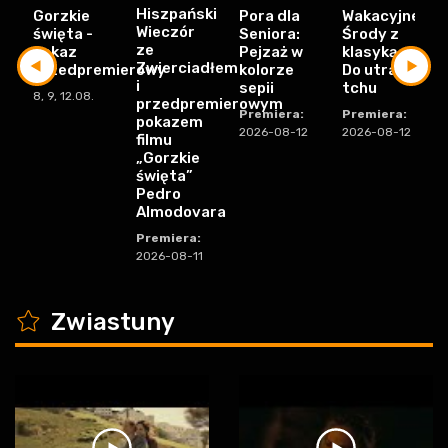
ze
pokaz
Pejzaż w
klasyką:
Zwierciadłem
przedpremierowy
kolorze
Do utraty
i
sepii
tchu
8, 9, 12.08.
przedpremierowym
Premiera:
Premiera:
pokazem
2026-08-12
2026-08-12
filmu
„Gorzkie
święta”
Pedro
Almodovara
Premiera:
2026-08-11
K
Zwiastuny