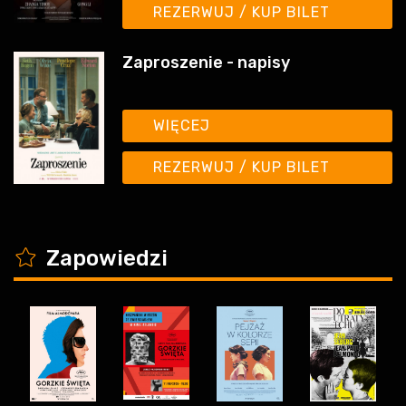
Zaproszenie - napisy
WIĘCEJ
REZERWUJ / KUP BILET
K
Zapowiedzi
Hiszpański
Gorzkie
Pora dla
Wakacyjne
Wieczór
święta -
Seniora:
Środy z