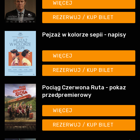
REZERWUJ / KUP BILET
Pejzaż w kolorze sepii - napisy
WIĘCEJ
REZERWUJ / KUP BILET
Pociąg Czerwona Ruta - pokaz
przedpremierowy
WIĘCEJ
REZERWUJ / KUP BILET
Spider-Man: Całkiem nowy dzień -
dubbing