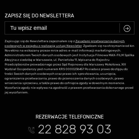
ZAPISZ SIĘ DO NEWSLETTERA
C
Zapisując się do Newslettera zapoznałem się z
Zasadami przetwarzania danych
osobowych w związku z realizacją usługi Newsleter
. Zgadzam się na otrzymanie od kin
Novekino na wskazany przeze mnie adres e-mail informacji marketingowych.
Administratorem Twoich danych osobowych jest Instytucja Filmowa MAX-FILM Spółka
Akcyjna z siedzibą w Warszawie, ul. Panieńska 11, Wpisana do Rejestru
Przedsiębiorców prowadzonego przez Sąd Rejonowy dla Warszawy Mokotowa, XIII
Wydział Gospodarczy pod numerem KRS 0000236457 Posiadasz prawo dostępu do
treści Swoich danych osobowych oraz prawo ich sprostowania, usunięcia,
ograniczenia przetwarzania, prawo do przenoszenia danych osobowych, prawo
wniesienia sprzeciwu, a także prawo do cofnięcia zgody w dowolnym momencie.
Wycofanie zgody nie wpływa na zgodność z prawem przetwarzania dokonanego przed
jej wycofaniem.
REZERWACJE TELEFONICZNE
22 828 93 03
t
facebook