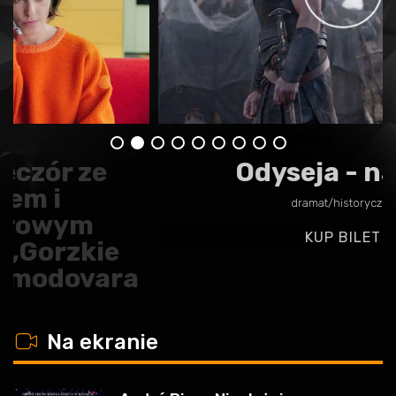
Odyseja - napisy
dramat/historyczny
KUP BILET
w
Na ekranie
André Rieu „Niech żyje
Maastricht!”