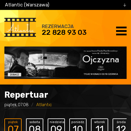
Atlantic (Warszawa)
REZERWACJA
22 828 93 03
Repertuar
piątek 07.08
Atlantic
piątek
sobota
niedziela
poniedz.
wtorek
środa
07
08
09
10
11
12