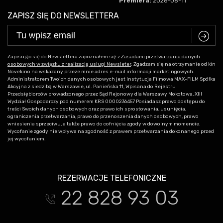
Premiera:
2026-08-11
ZAPISZ SIĘ DO NEWSLETTERA
C
Zapisując się do Newslettera zapoznałem się z
Zasadami przetwarzania danych
osobowych w związku z realizacją usługi Newsleter
. Zgadzam się na otrzymanie od kin
Novekino na wskazany przeze mnie adres e-mail informacji marketingowych.
Administratorem Twoich danych osobowych jest Instytucja Filmowa MAX-FILM Spółka
Akcyjna z siedzibą w Warszawie, ul. Panieńska 11, Wpisana do Rejestru
Przedsiębiorców prowadzonego przez Sąd Rejonowy dla Warszawy Mokotowa, XIII
Wydział Gospodarczy pod numerem KRS 0000236457 Posiadasz prawo dostępu do
treści Swoich danych osobowych oraz prawo ich sprostowania, usunięcia,
ograniczenia przetwarzania, prawo do przenoszenia danych osobowych, prawo
wniesienia sprzeciwu, a także prawo do cofnięcia zgody w dowolnym momencie.
Wycofanie zgody nie wpływa na zgodność z prawem przetwarzania dokonanego przed
jej wycofaniem.
REZERWACJE TELEFONICZNE
22 828 93 03
t