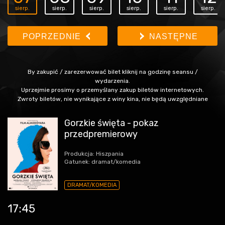
sierp.
sierp.
sierp.
sierp.
sierp.
sierp.
POPRZEDNIE
NASTĘPNE
By zakupić / zarezerwować bilet kliknij na godzinę seansu /
wydarzenia.
Uprzejmie prosimy o przemyślany zakup biletów internetowych.
Zwroty biletów, nie wynikające z winy kina, nie będą uwzględniane
Gorzkie święta - pokaz
przedpremierowy
Produkcja: Hiszpania
Gatunek: dramat/komedia
DRAMAT/KOMEDIA
17:45