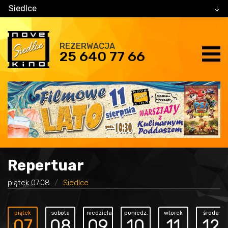
Siedlce
REZERWACJA
25 640 77 66
Repertuar
piątek 07.08
Siedlce
piątek
sobota
niedziela
poniedz.
wtorek
środa
07
08
09
10
11
12