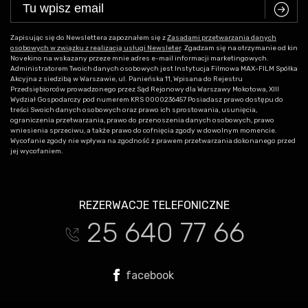
C
Zapisując się do Newslettera zapoznałem się z
Zasadami przetwarzania danych
osobowych w związku z realizacją usługi Newsleter
. Zgadzam się na otrzymanie od kin
Novekino na wskazany przeze mnie adres e-mail informacji marketingowych.
Administratorem Twoich danych osobowych jest Instytucja Filmowa MAX-FILM Spółka
Akcyjna z siedzibą w Warszawie, ul. Panieńska 11, Wpisana do Rejestru
Przedsiębiorców prowadzonego przez Sąd Rejonowy dla Warszawy Mokotowa, XIII
Wydział Gospodarczy pod numerem KRS 0000236457 Posiadasz prawo dostępu do
treści Swoich danych osobowych oraz prawo ich sprostowania, usunięcia,
ograniczenia przetwarzania, prawo do przenoszenia danych osobowych, prawo
wniesienia sprzeciwu, a także prawo do cofnięcia zgody w dowolnym momencie.
Wycofanie zgody nie wpływa na zgodność z prawem przetwarzania dokonanego przed
jej wycofaniem.
REZERWACJE TELEFONICZNE
25 640 77 66
t
facebook