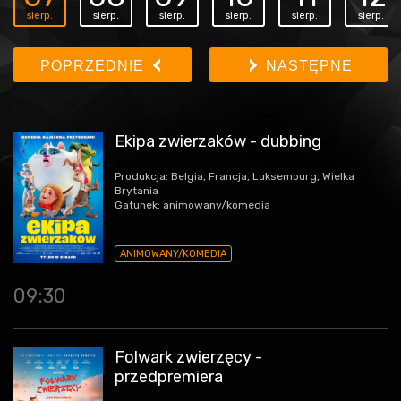
sierp.
sierp.
sierp.
sierp.
sierp.
sierp.
POPRZEDNIE
NASTĘPNE
Ekipa zwierzaków - dubbing
Produkcja: Belgia, Francja, Luksemburg, Wielka
Brytania
Gatunek: animowany/komedia
ANIMOWANY/KOMEDIA
09:30
Folwark zwierzęcy -
przedpremiera