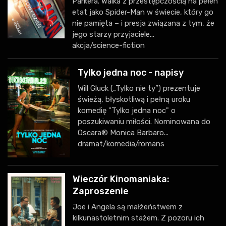
Parkera. Walka z przestępczością na pełen
etat jako Spider-Man w świecie, który go
nie pamięta – i presja związana z tym, że
jego starzy przyjaciele...
akcja/science-fiction
Tylko jedna noc - napisy
Will Gluck („Tylko nie ty”) prezentuje
świeżą, błyskotliwą i pełną uroku
komedię "Tylko jedna noc" o
poszukiwaniu miłości. Nominowana do
Oscara® Monica Barbaro...
dramat/komedia/romans
Wieczór Kinomaniaka:
Zaproszenie
Joe i Angela są małżeństwem z
kilkunastoletnim stażem. Z pozoru ich