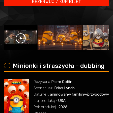
REZERWUJ / KUP BILET
o
Minionki i straszydła - dubbing
Reżyseria
Pierre Coffin
Scenariusz:
Brian Lynch
Gatunek:
animowany/familijny/przygodowy
Kraj produkcji:
USA
Rok produkcji:
2026