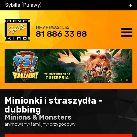
Sybilla (Puławy)
REZERWACJA
81 886 33 88
Minionki i straszydła -
dubbing
Minions & Monsters
animowany/familijny/przygodowy