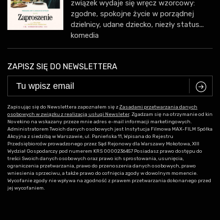
związek wydaje się wręcz wzorcowy:
zgodne, spokojne życie w porządnej
dzielnicy, udane dziecko, niezły status...
komedia
ZAPISZ SIĘ DO NEWSLETTERA
C
Zapisując się do Newslettera zapoznałem się z
Zasadami przetwarzania danych
osobowych w związku z realizacją usługi Newsleter
. Zgadzam się na otrzymanie od kin
Novekino na wskazany przeze mnie adres e-mail informacji marketingowych.
Administratorem Twoich danych osobowych jest Instytucja Filmowa MAX-FILM Spółka
Akcyjna z siedzibą w Warszawie, ul. Panieńska 11, Wpisana do Rejestru
Przedsiębiorców prowadzonego przez Sąd Rejonowy dla Warszawy Mokotowa, XIII
Wydział Gospodarczy pod numerem KRS 0000236457 Posiadasz prawo dostępu do
treści Swoich danych osobowych oraz prawo ich sprostowania, usunięcia,
ograniczenia przetwarzania, prawo do przenoszenia danych osobowych, prawo
wniesienia sprzeciwu, a także prawo do cofnięcia zgody w dowolnym momencie.
Wycofanie zgody nie wpływa na zgodność z prawem przetwarzania dokonanego przed
jej wycofaniem.