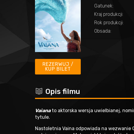
Gatunek:
Kraj produkcji:
Rok produkcji:
Obsada:
REZERWUJ /
KUP BILET
c
Opis filmu
Vaiana
to aktorska wersja uwielbianej, no
tytule.
Nastoletnia Vaina odpowiada na wezwanie O