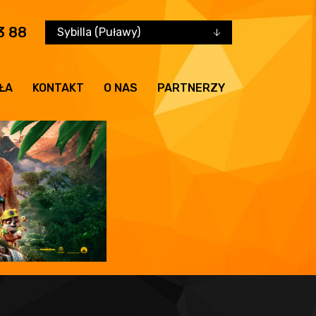
3 88
Sybilla (Puławy)
ŁA
KONTAKT
O NAS
PARTNERZY