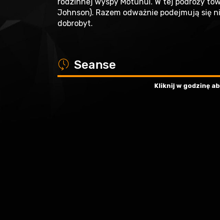
rodzinnej wyspy Motunui. W tej podróży to
Johnson). Razem odważnie podejmują się ni
dobrobyt.
a
Seanse
Kliknij w godzinę 