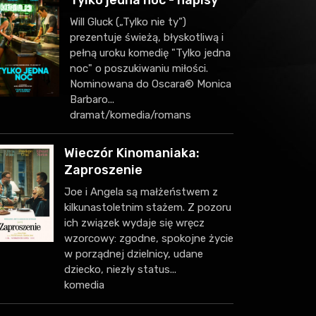
Tylko jedna noc - napisy
Will Gluck („Tylko nie ty”)
prezentuje świeżą, błyskotliwą i
pełną uroku komedię "Tylko jedna
noc" o poszukiwaniu miłości.
Nominowana do Oscara® Monica
Barbaro...
dramat/komedia/romans
Wieczór Kinomaniaka:
Zaproszenie
Joe i Angela są małżeństwem z
kilkunastoletnim stażem. Z pozoru
ich związek wydaje się wręcz
wzorcowy: zgodne, spokojne życie
w porządnej dzielnicy, udane
dziecko, niezły status...
komedia