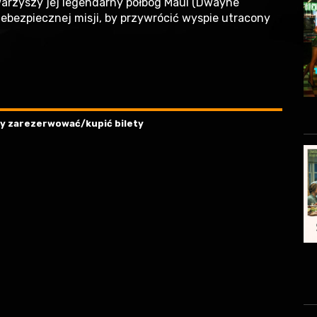
warzyszy jej legendarny półbóg Maui (Dwayne
ebezpiecznej misji, by przywrócić wyspie utracony
aby zarezerwować/kupić bilety