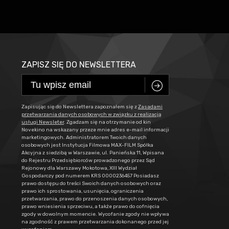
ZAPISZ SIĘ DO NEWSLETTERA
C
Zapisując się do Newslettera zapoznałem się z
Zasadami
przetwarzania danych osobowych w związku z realizacją
usługi Newsleter
. Zgadzam się na otrzymanie od kin
Novekino na wskazany przeze mnie adres e-mail informacji
marketingowych. Administratorem Twoich danych
osobowych jest Instytucja Filmowa MAX-FILM Spółka
Akcyjna z siedzibą w Warszawie, ul. Panieńska 11, Wpisana
do Rejestru Przedsiębiorców prowadzonego przez Sąd
Rejonowy dla Warszawy Mokotowa, XIII Wydział
Gospodarczy pod numerem KRS 0000236457 Posiadasz
prawo dostępu do treści Swoich danych osobowych oraz
prawo ich sprostowania, usunięcia, ograniczenia
przetwarzania, prawo do przenoszenia danych osobowych,
prawo wniesienia sprzeciwu, a także prawo do cofnięcia
zgody w dowolnym momencie. Wycofanie zgody nie wpływa
na zgodność z prawem przetwarzania dokonanego przed jej