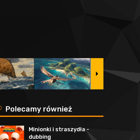
y
Polecamy również
Minionki i straszydła -
dubbing