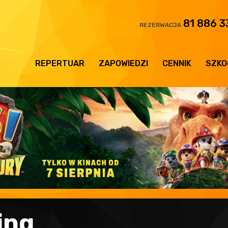
81 886 3
REZERWACJA
REPERTUAR
ZAPOWIEDZI
CENNIK
SZKO
ing