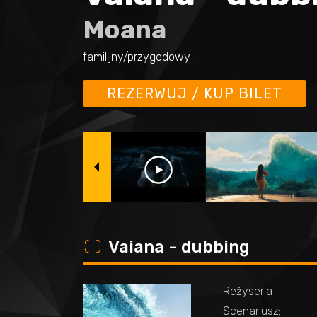
Moana
familijny/przygodowy
REZERWUJ / KUP BILET
o
Vaiana - dubbing
Reżyseria
Scenariusz: