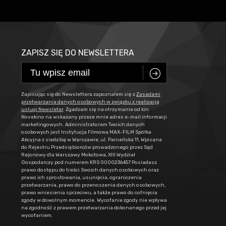
ZAPISZ SIĘ DO NEWSLETTERA
C
Zapisując się do Newslettera zapoznałem się z
Zasadami
przetwarzania danych osobowych w związku z realizacją
usługi Newsleter
. Zgadzam się na otrzymanie od kin
Novekino na wskazany przeze mnie adres e-mail informacji
marketingowych. Administratorem Twoich danych
osobowych jest Instytucja Filmowa MAX-FILM Spółka
Akcyjna z siedzibą w Warszawie, ul. Panieńska 11, Wpisana
do Rejestru Przedsiębiorców prowadzonego przez Sąd
Rejonowy dla Warszawy Mokotowa, XIII Wydział
Gospodarczy pod numerem KRS 0000236457 Posiadasz
prawo dostępu do treści Swoich danych osobowych oraz
prawo ich sprostowania, usunięcia, ograniczenia
przetwarzania, prawo do przenoszenia danych osobowych,
prawo wniesienia sprzeciwu, a także prawo do cofnięcia
zgody w dowolnym momencie. Wycofanie zgody nie wpływa
na zgodność z prawem przetwarzania dokonanego przed jej
wycofaniem.