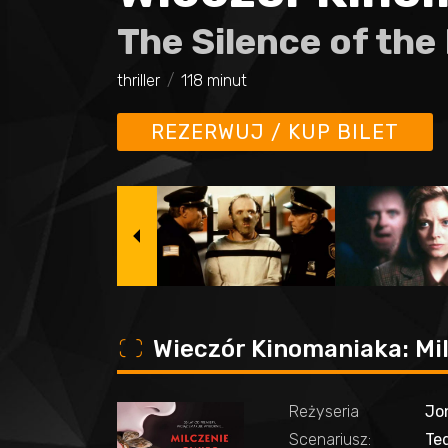
The Silence of th
thriller
118 minut
REZERWUJ / KUP BILET
o
Wieczór Kinomaniaka: Mi
Reżyseria
Jo
Scenariusz:
Ted