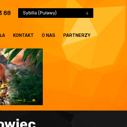
3 88
Sybilla (Puławy)
ŁA
KONTAKT
O NAS
PARTNERZY
 owiec