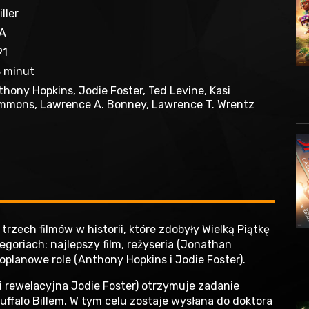
iller
A
91
8 minut
hony Hopkins, Jodie Foster, Ted Levine, Kasi
mmons, Lawrence A. Bonney, Lawrence T. Wrentz
 trzech filmów w historii, które zdobyły Wielką Piątkę
goriach: najlepszy film, reżyseria (Jonathan
oplanowe role (Anthony Hopkins i Jodie Foster).
oli rewelacyjna Jodie Foster) otrzymuje zadanie
falo Billem. W tym celu zostaje wysłana do doktora