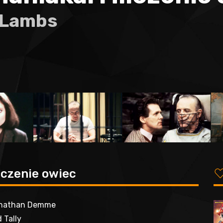
e Lambs
lczenie owiec
nathan Demme
 Tally