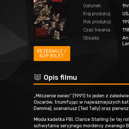
Gatunek:
thr
Kraj produkcji:
US
Rok produkcji:
19
Czas trwania:
11
Obsada:
Ant
Le
REZERWUJ /
KUP BILET
c
Opis filmu
„Milczenie owiec” (1991) to jeden z zaledwie
Oscarów, triumfując w najważniejszych kate
Demme), scenariusz (Ted Tally) oraz pierwsz
Młoda kadetka FBI, Clarice Starling (w tej r
schwytania seryjnego mordercy zwanego Buf