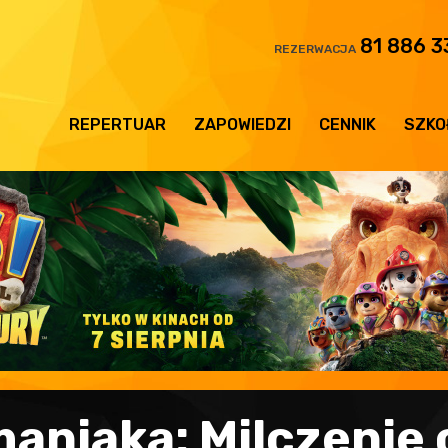
81 886 3
REZERWACJA
REPERTUAR
ZAPOWIEDZI
CENNIK
SZKO
aniaka: Milczenie