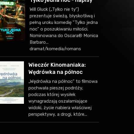
Tylko jedna noc - napisy
Will Gluck („Tylko nie ty”)
prezentuje świeżą, błyskotliwą i
pełną uroku komedię "Tylko jedna
noc" o poszukiwaniu miłości.
Nominowana do Oscara® Monica
Barbaro...
dramat/komedia/romans
Wieczór Kinomaniaka:
Wędrówka na północ
„Wędrówka na północ” to filmowa
pochwała pieszej podróży,
podczas której wysiłek
wynagradzają oszałamiające
widoki, życie nabiera właściwej
perspektywy, a drogi, które...