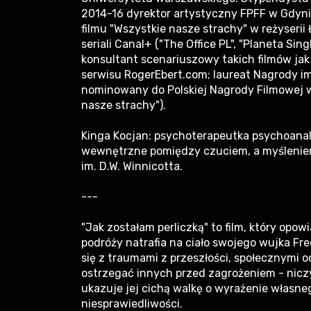
2014-16 dyrektor artystyczny FPFF w Gdyni.
filmu "Wszystkie nasze strachy" w reżyserii
seriali Canal+ ("The Office PL", "Planeta Singli
konsultant scenariuszowy takich filmów jak 
serwisu RogerEbert.com; laureat Nagrody im
nominowany do Polskiej Nagrody Filmowej w 
nasze strachy").
Kinga Kocjan: psychoterapeutka psychoanali
wewnętrzne pomiędzy czuciem, a myśleniem
im. D.W. Winnicotta.
---
"Jak zostałam perliczką" to film, który opowi
podróży natrafia na ciało swojego wujka Fr
się z traumami z przeszłości, społecznymi o
ostrzegać innych przed zagrożeniem - nicz
ukazuje jej cichą walkę o wyrażenie własn
niesprawiedliwości.