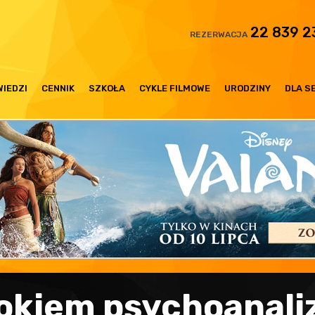
22 839 2
REZERWACJA
IEDZI
CENNIK
SZKOŁA
CYKLE FILMOWE
URODZINY
DLA S
 okiem psychoanali