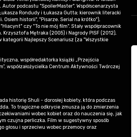
 Autor podcastu "SpoilerMaster". Współscenarzysta
 Łukasza Rondudy i Łukasza Gutta; kierownik literacki
. Osiem historii", "Pisarze. Serial na krótko"),
"Hiacynt" czy "To nie mój film". Stały współpracownik
. Krzysztofa Mętraka (2005) i Nagrody PISF (2012),
kategorii Najlepszy Scenariusz (za "Wszystkie
tyczna, współredaktorka książki „Przejścia
”, współzałożycielka Centrum Aktywności Twórczej
ada historię Shuli - dorosłej kobiety, która podczas
edda. To tragiczne odkrycie zmusza ją do zmierzenia
czekiwaniami wobec kobiet oraz do nauczenia się, jak
ym czujna perliczka. Film w sugestywny sposób
ego głosu i sprzeciwu wobec przemocy oraz