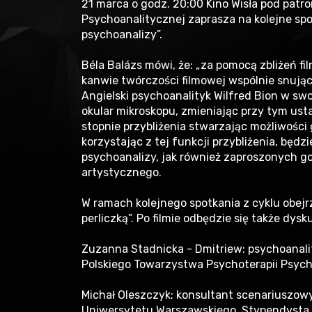
21 marca o godz. 20:00 Kino Wisła pod pat
Psychoanalitycznej zaprasza na kolejne spo
psychoanalizy”.
Béla Balázs mówi, że: „za pomocą zbliżeń fi
kanwie twórczości filmowej wspólnie snując
Angielski psychoanalityk Wilfred Bion w swo
okular mikroskopu, zmieniając przy tym us
stopnie przybliżenia stwarzając możliwości
korzystając z tej funkcji przybliżenia, będ
psychoanalizy, jak również zaproszonych go
artystycznego.
W ramach kolejnego spotkania z cyklu obej
perliczką”. Po filmie odbędzie się także dys
Zuzanna Stadnicka - Dmitriew: psychoanali
Polskiego Towarzystwa Psychoterapii Psych
Michał Oleszczyk: konsultant scenariuszowy
Uniwersytetu Warszawskiego. Stypendysta P