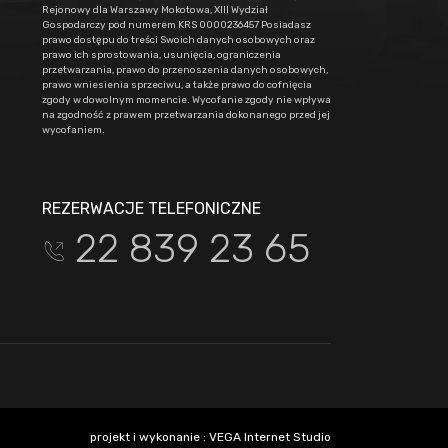
Rejonowy dla Warszawy Mokotowa, XIII Wydział
Gospodarczy pod numerem KRS 0000236457 Posiadasz
prawo dostępu do treści Swoich danych osobowych oraz
prawo ich sprostowania, usunięcia, ograniczenia
przetwarzania, prawo do przenoszenia danych osobowych,
prawo wniesienia sprzeciwu, a także prawo do cofnięcia
zgody w dowolnym momencie. Wycofanie zgody nie wpływa
na zgodność z prawem przetwarzania dokonanego przed jej
wycofaniem.
REZERWACJE TELEFONICZNE
22 839 23 65
t
projekt i wykonanie :
VEGA Internet Studio