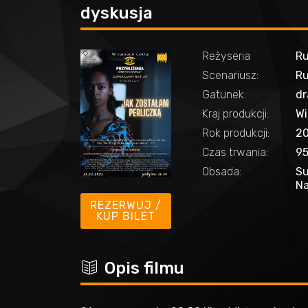
dyskusja
Reżyseria
Ru
Scenariusz:
Ru
Gatunek:
dr
Kraj produkcji:
Wi
Rok produkcji:
2
Czas trwania:
95
Obsada:
Su
Na
REZERWUJ /
KUP BILET
c
Opis filmu