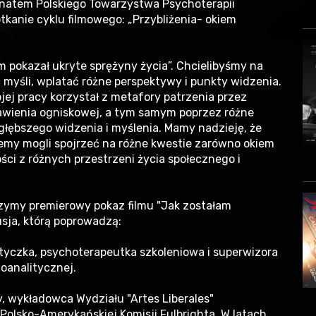
ronatem Polskiego Towarzystwa Psychoterapii
tkanie cyklu filmowego: „Przybliżenia- okiem
lm pokazał ukryte sprężyny życia”. Chcielibyśmy na
 myśli, wplatać różne perspektywy i punkty widzenia.
jej pracy korzystał z metafory patrzenia przez
tawienia ogniskowej, a tym samym poprzez różne
 głębszego widzenia i myślenia. Mamy nadzieję, że
ziemy mogli spojrzeć na różne kwestie zarówno okiem
ści z różnych przestrzeni życia społecznego i
rzymy premierowy pokaz filmu "Jak zostałam
kusja, którą poprowadzą:
tyczka, psychoterapeutka szkoleniowa i superwizora
oanalitycznej.
, wykładowca Wydziału "Artes Liberales"
olsko-Amerykańskiej Komisji Fulbrighta. W latach