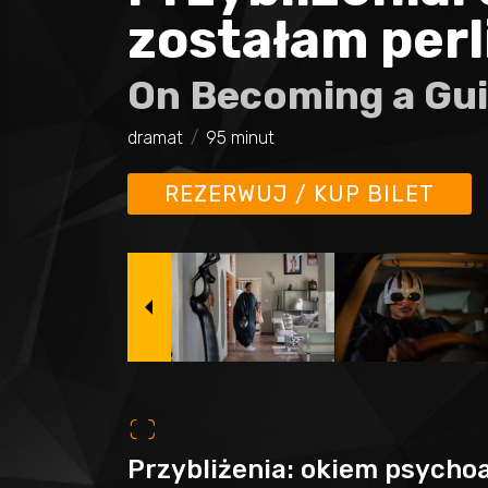
zostałam perl
On Becoming a Gu
dramat
95 minut
REZERWUJ / KUP BILET
o
Przybliżenia: okiem psychoa