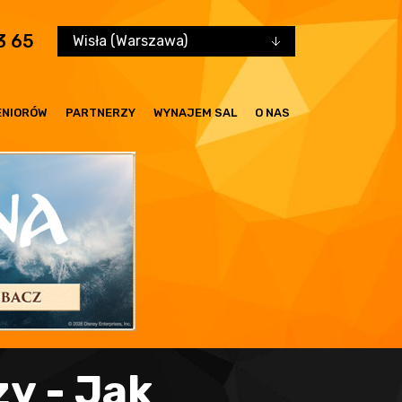
3 65
Wisła (Warszawa)
ENIORÓW
PARTNERZY
WYNAJEM SAL
O NAS
zy - Jak