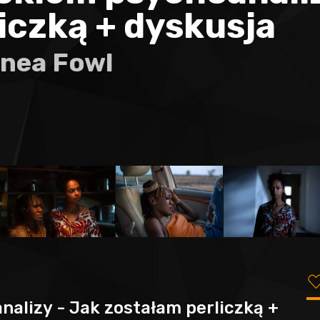
iczką + dyskusja
inea Fowl
nalizy - Jak zostałam perliczką +