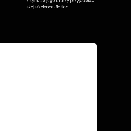
z tym, że jego starzy przyjaciele...
akcja/science-fiction