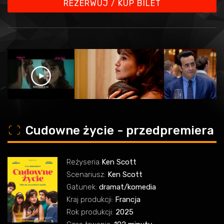
REZERWUJ / KUP BILET
o
Cudowne życie - przedpremiera
Reżyseria
Ken Scott
Scenariusz:
Ken Scott
Gatunek:
dramat/komedia
Kraj produkcji:
Francja
Rok produkcji:
2025