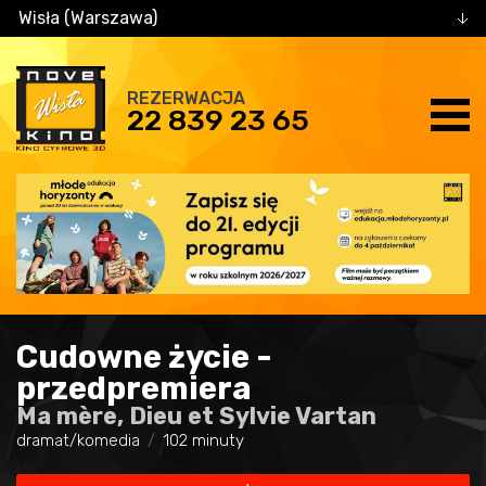
Wisła (Warszawa)
REZERWACJA
22 839 23 65
Cudowne życie -
przedpremiera
Ma mère, Dieu et Sylvie Vartan
dramat/komedia
102 minuty