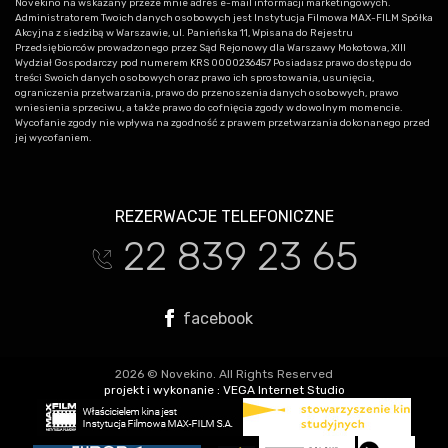
Novekino na wskazany przeze mnie adres e-mail informacji marketingowych.
Administratorem Twoich danych osobowych jest Instytucja Filmowa MAX-FILM Spółka
Akcyjna z siedzibą w Warszawie, ul. Panieńska 11, Wpisana do Rejestru
Przedsiębiorców prowadzonego przez Sąd Rejonowy dla Warszawy Mokotowa, XIII
Wydział Gospodarczy pod numerem KRS 0000236457 Posiadasz prawo dostępu do
treści Swoich danych osobowych oraz prawo ich sprostowania, usunięcia,
ograniczenia przetwarzania, prawo do przenoszenia danych osobowych, prawo
wniesienia sprzeciwu, a także prawo do cofnięcia zgody w dowolnym momencie.
Wycofanie zgody nie wpływa na zgodność z prawem przetwarzania dokonanego przed
jej wycofaniem.
REZERWACJE TELEFONICZNE
22 839 23 65
t
facebook
2026 © Novekino. All Rights Reserved
projekt i wykonanie :
VEGA Internet Studio