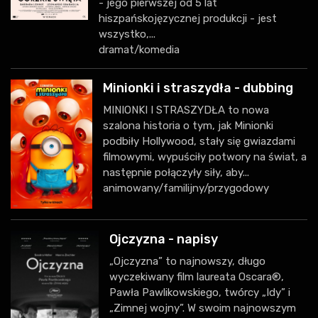
- jego pierwszej od 5 lat
hiszpańskojęzycznej produkcji - jest
wszystko,...
dramat/komedia
Minionki i straszydła - dubbing
MINIONKI I STRASZYDŁA to nowa
szalona historia o tym, jak Minionki
podbiły Hollywood, stały się gwiazdami
filmowymi, wypuściły potwory na świat, a
następnie połączyły siły, aby...
animowany/familijny/przygodowy
Ojczyzna - napisy
„Ojczyzna” to najnowszy, długo
wyczekiwany film laureata Oscara®,
Pawła Pawlikowskiego, twórcy „Idy” i
„Zimnej wojny”. W swoim najnowszym