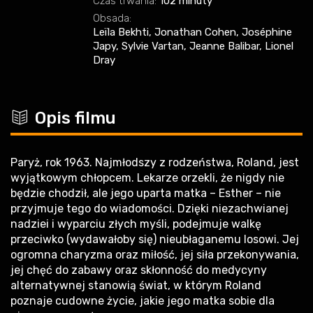
Czas trwania:
102 minuty
Obsada:
Leïla Bekhti, Jonathan Cohen, Joséphine
Japy, Sylvie Vartan, Jeanne Balibar, Lionel
Dray
c
Opis filmu
Paryż, rok 1963. Najmłodszy z rodzeństwa, Roland, jest
wyjątkowym chłopcem. Lekarze orzekli, że nigdy nie
będzie chodził, ale jego uparta matka – Esther – nie
przyjmuje tego do wiadomości. Dzięki niezachwianej
nadziei i wyparciu złych myśli, podejmuje walkę
przeciwko (wydawałoby się) nieubłaganemu losowi. Jej
ogromna charyzma oraz miłość, jej siła przekonywania,
jej chęć do zabawy oraz skłonność do medycyny
alternatywnej stanowią świat, w którym Roland
poznaje cudowne życie, jakie jego matka sobie dla