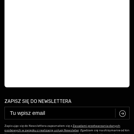
ZAPISZ SIĘ DO NEWSLETTERA
C
Zapisując się do Newslettera zapoznałem się z
Zasadami przetwarzania danych
osobowych w związku z realizacją usługi Newsleter
. Zgadzam się na otrzymanie od kin