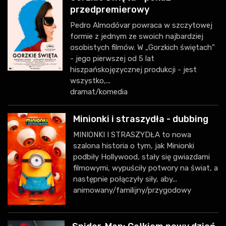
przedpremierowy
Pedro Almodóvar powraca w szczytowej
formie z jednym ze swoich najbardziej
osobistych filmów. W „Gorzkich świętach”
- jego pierwszej od 5 lat
hiszpańskojęzycznej produkcji - jest
wszystko,...
dramat/komedia
Minionki i straszydła - dubbing
MINIONKI I STRASZYDŁA to nowa
szalona historia o tym, jak Minionki
podbiły Hollywood, stały się gwiazdami
filmowymi, wypuściły potwory na świat, a
następnie połączyły siły, aby...
animowany/familijny/przygodowy