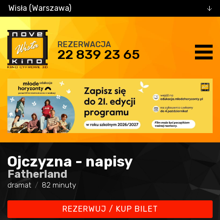
Wisła (Warszawa)
REZERWACJA
22 839 23 65
Ojczyzna - napisy
Fatherland
dramat
82 minuty
REZERWUJ / KUP BILET