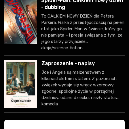
Spider-Man: Całkiem nowy dzień
- dubbing
To CAŁKIEM NOWY DZIEŃ dla Petera
Parkera. Walka z przestępczością na pełen
etat jako Spider-Man w świecie, który go
nie pamięta – i presja związana z tym, że
jego starzy przyjaciele...
akcja/science-fiction
Zaproszenie - napisy
Joe i Angela są małżeństwem z
kilkunastoletnim stażem. Z pozoru ich
związek wydaje się wręcz wzorcowy:
zgodne, spokojne życie w porządnej
dzielnicy, udane dziecko, niezły status...
komedia