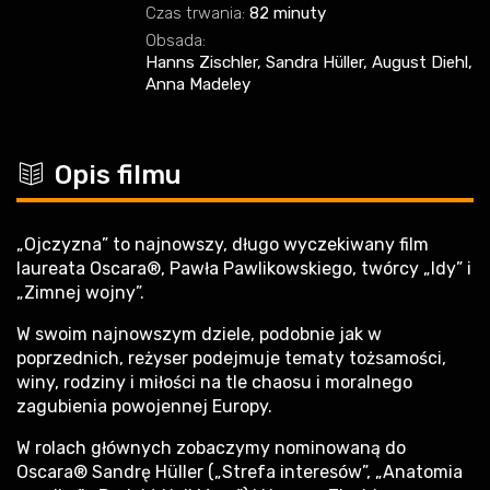
Czas trwania:
82 minuty
Obsada:
Hanns Zischler, Sandra Hüller, August Diehl,
Anna Madeley
c
Opis filmu
„Ojczyzna” to najnowszy, długo wyczekiwany film
laureata Oscara®, Pawła Pawlikowskiego, twórcy „Idy” i
„Zimnej wojny”.
W swoim najnowszym dziele, podobnie jak w
poprzednich, reżyser podejmuje tematy tożsamości,
winy, rodziny i miłości na tle chaosu i moralnego
zagubienia powojennej Europy.
W rolach głównych zobaczymy nominowaną do
Oscara® Sandrę Hüller („Strefa interesów”, „Anatomia