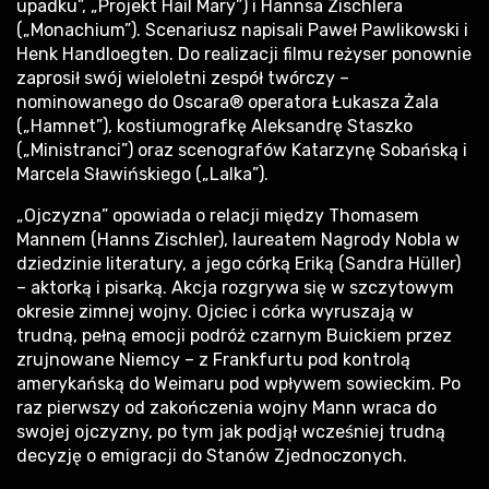
upadku”, „Projekt Hail Mary”) i Hannsa Zischlera
(„Monachium”). Scenariusz napisali Paweł Pawlikowski i
Henk Handloegten. Do realizacji filmu reżyser ponownie
zaprosił swój wieloletni zespół twórczy –
nominowanego do Oscara® operatora Łukasza Żala
(„Hamnet”), kostiumografkę Aleksandrę Staszko
(„Ministranci”) oraz scenografów Katarzynę Sobańską i
Marcela Sławińskiego („Lalka”).
„Ojczyzna” opowiada o relacji między Thomasem
Mannem (Hanns Zischler), laureatem Nagrody Nobla w
dziedzinie literatury, a jego córką Eriką (Sandra Hüller)
– aktorką i pisarką. Akcja rozgrywa się w szczytowym
okresie zimnej wojny. Ojciec i córka wyruszają w
trudną, pełną emocji podróż czarnym Buickiem przez
zrujnowane Niemcy – z Frankfurtu pod kontrolą
amerykańską do Weimaru pod wpływem sowieckim. Po
raz pierwszy od zakończenia wojny Mann wraca do
swojej ojczyzny, po tym jak podjął wcześniej trudną
decyzję o emigracji do Stanów Zjednoczonych.