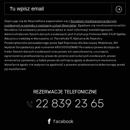
C
Zapisując się do Newslettera zapoznałem się z
Zasadami przetwarzania danych
osobowych w związku z realizacją usługi Newsleter
. Zgadzam się na otrzymanie od kin
Novekino na wskazany przeze mnie adres e-mail informacji marketingowych.
Administratorem Twoich danych osobowych jest Instytucja Filmowa MAX-FILM Spółka
Akcyjna z siedzibą w Warszawie, ul. Panieńska 11, Wpisana do Rejestru
Przedsiębiorców prowadzonego przez Sąd Rejonowy dla Warszawy Mokotowa, XIII
Wydział Gospodarczy pod numerem KRS 0000236457 Posiadasz prawo dostępu do
treści Swoich danych osobowych oraz prawo ich sprostowania, usunięcia,
ograniczenia przetwarzania, prawo do przenoszenia danych osobowych, prawo
wniesienia sprzeciwu, a także prawo do cofnięcia zgody w dowolnym momencie.
Wycofanie zgody nie wpływa na zgodność z prawem przetwarzania dokonanego przed
jej wycofaniem.
REZERWACJE TELEFONICZNE
22 839 23 65
t
facebook