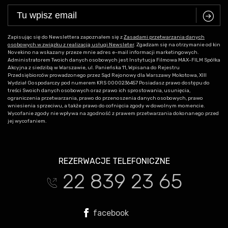
C
Zapisując się do Newslettera zapoznałem się z
Zasadami przetwarzania danych
osobowych w związku z realizacją usługi Newsleter
. Zgadzam się na otrzymanie od kin
Novekino na wskazany przeze mnie adres e-mail informacji marketingowych.
Administratorem Twoich danych osobowych jest Instytucja Filmowa MAX-FILM Spółka
Akcyjna z siedzibą w Warszawie, ul. Panieńska 11, Wpisana do Rejestru
Przedsiębiorców prowadzonego przez Sąd Rejonowy dla Warszawy Mokotowa, XIII
Wydział Gospodarczy pod numerem KRS 0000236457 Posiadasz prawo dostępu do
treści Swoich danych osobowych oraz prawo ich sprostowania, usunięcia,
ograniczenia przetwarzania, prawo do przenoszenia danych osobowych, prawo
wniesienia sprzeciwu, a także prawo do cofnięcia zgody w dowolnym momencie.
Wycofanie zgody nie wpływa na zgodność z prawem przetwarzania dokonanego przed
jej wycofaniem.
REZERWACJE TELEFONICZNE
22 839 23 65
t
facebook