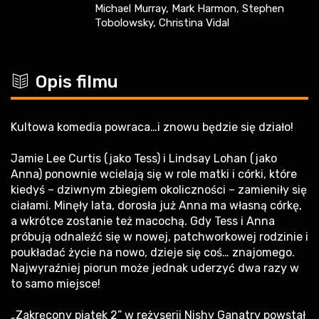
Michael Murray, Mark Harmon, Stephen
Tobolowsky, Christina Vidal
c
Opis filmu
Kultowa komedia powraca…i znowu będzie się działo!
Jamie Lee Curtis (jako Tess) i Lindsay Lohan (jako
Anna) ponownie wcielają się w role matki i córki, które
kiedyś – dziwnym zbiegiem okoliczności – zamieniły się
ciałami. Minęły lata, dorosła już Anna ma własną córkę,
a wkrótce zostanie też macochą. Gdy Tess i Anna
próbują odnaleźć się w nowej, patchworkowej rodzinie i
poukładać życie na nowo, dzieje się coś… znajomego.
Najwyraźniej piorun może jednak uderzyć dwa razy w
to samo miejsce!
„Zakręcony piątek 2” w reżyserii Nishy Ganatry powstał