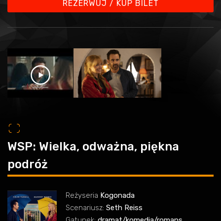
REZERWUJ / KUP BILET
o
WSP: Wielka, odważna, piękna
podróż
Reżyseria
Kogonada
Scenariusz:
Seth Reiss
Gatunek:
dramat/komedia/romans