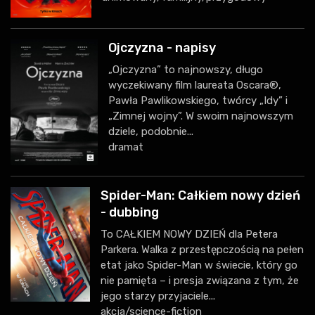
Ojczyzna - napisy
„Ojczyzna” to najnowszy, długo
wyczekiwany film laureata Oscara®,
Pawła Pawlikowskiego, twórcy „Idy” i
„Zimnej wojny”. W swoim najnowszym
dziele, podobnie...
dramat
Spider-Man: Całkiem nowy dzień
- dubbing
To CAŁKIEM NOWY DZIEŃ dla Petera
Parkera. Walka z przestępczością na pełen
etat jako Spider-Man w świecie, który go
nie pamięta – i presja związana z tym, że
jego starzy przyjaciele...
akcja/science-fiction