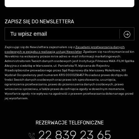
ZAPISZ SIĘ DO NEWSLETTERA
C
Zapisując się do Newslettera zapoznałem się z
Zasadami przetwarzania danych
osobowych w związku z realizacją usługi Newsleter
. Zgadzam się na otrzymanie od kin
Novekino na wskazany przeze mnie adres e-mail informacji marketingowych.
Administratorem Twoich danych osobowych jest Instytucja Filmowa MAX-FILM Spółka
Akcyjna z siedzibą w Warszawie, ul. Panieńska 11, Wpisana do Rejestru
Przedsiębiorców prowadzonego przez Sąd Rejonowy dla Warszawy Mokotowa, XIII
Wydział Gospodarczy pod numerem KRS 0000236457 Posiadasz prawo dostępu do
treści Swoich danych osobowych oraz prawo ich sprostowania, usunięcia,
ograniczenia przetwarzania, prawo do przenoszenia danych osobowych, prawo
wniesienia sprzeciwu, a także prawo do cofnięcia zgody w dowolnym momencie.
Wycofanie zgody nie wpływa na zgodność z prawem przetwarzania dokonanego przed
jej wycofaniem.
REZERWACJE TELEFONICZNE
22 839 23 65
t