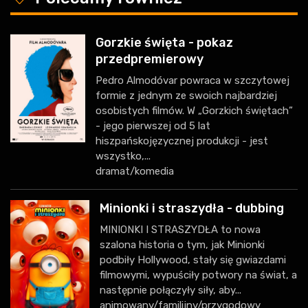
Gorzkie święta - pokaz
przedpremierowy
Pedro Almodóvar powraca w szczytowej
formie z jednym ze swoich najbardziej
osobistych filmów. W „Gorzkich świętach”
- jego pierwszej od 5 lat
hiszpańskojęzycznej produkcji - jest
wszystko,...
dramat/komedia
Minionki i straszydła - dubbing
MINIONKI I STRASZYDŁA to nowa
szalona historia o tym, jak Minionki
podbiły Hollywood, stały się gwiazdami
filmowymi, wypuściły potwory na świat, a
następnie połączyły siły, aby...
animowany/familijny/przygodowy