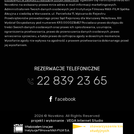
osobowych w związku z realizacją usługi Newsleter
. Zgadzam się na otrzymanie od kin
Novekino na wskazany przeze mnie adres e-mail informacji marketingowych.
Administratorem Twoich danych osobowych jest Instytucja Filmowa MAX-FILM Spółka
Akcyjna z siedzibą w Warszawie, ul. Panieńska 11, Wpisana do Rejestru
Przedsiębiorców prowadzonego przez Sąd Rejonowy dla Warszawy Mokotowa, XIII
Wydział Gospodarczy pod numerem KRS 0000236457 Posiadasz prawo dostępu do
treści Swoich danych osobowych oraz prawo ich sprostowania, usunięcia,
ograniczenia przetwarzania, prawo do przenoszenia danych osobowych, prawo
wniesienia sprzeciwu, a także prawo do cofnięcia zgody w dowolnym momencie.
Wycofanie zgody nie wpływa na zgodność z prawem przetwarzania dokonanego przed
jej wycofaniem.
REZERWACJE TELEFONICZNE
22 839 23 65
t
facebook
2026 © Novekino. All Rights Reserved
projekt i wykonanie :
VEGA Internet Studio