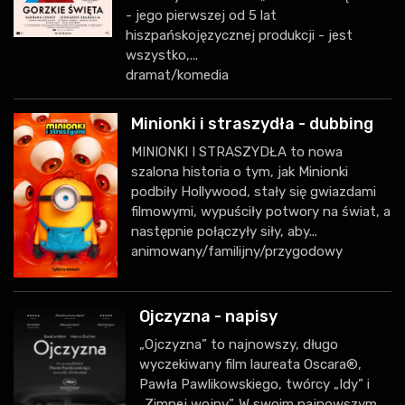
- jego pierwszej od 5 lat
hiszpańskojęzycznej produkcji - jest
wszystko,...
dramat/komedia
Minionki i straszydła - dubbing
MINIONKI I STRASZYDŁA to nowa
szalona historia o tym, jak Minionki
podbiły Hollywood, stały się gwiazdami
filmowymi, wypuściły potwory na świat, a
następnie połączyły siły, aby...
animowany/familijny/przygodowy
Ojczyzna - napisy
„Ojczyzna” to najnowszy, długo
wyczekiwany film laureata Oscara®,
Pawła Pawlikowskiego, twórcy „Idy” i
„Zimnej wojny”. W swoim najnowszym