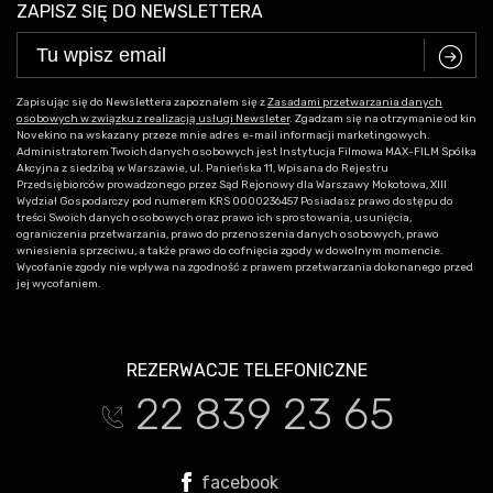
ZAPISZ SIĘ DO NEWSLETTERA
C
Zapisując się do Newslettera zapoznałem się z
Zasadami przetwarzania danych
osobowych w związku z realizacją usługi Newsleter
. Zgadzam się na otrzymanie od kin
Novekino na wskazany przeze mnie adres e-mail informacji marketingowych.
Administratorem Twoich danych osobowych jest Instytucja Filmowa MAX-FILM Spółka
Akcyjna z siedzibą w Warszawie, ul. Panieńska 11, Wpisana do Rejestru
Przedsiębiorców prowadzonego przez Sąd Rejonowy dla Warszawy Mokotowa, XIII
Wydział Gospodarczy pod numerem KRS 0000236457 Posiadasz prawo dostępu do
treści Swoich danych osobowych oraz prawo ich sprostowania, usunięcia,
ograniczenia przetwarzania, prawo do przenoszenia danych osobowych, prawo
wniesienia sprzeciwu, a także prawo do cofnięcia zgody w dowolnym momencie.
Wycofanie zgody nie wpływa na zgodność z prawem przetwarzania dokonanego przed
jej wycofaniem.
REZERWACJE TELEFONICZNE
22 839 23 65
t
facebook