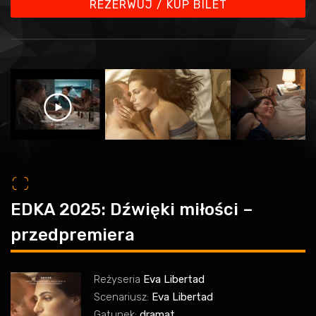
REZERWUJ / KUP BILET
o
EDKA 2025: Dźwięki miłości –
przedpremiera
Reżyseria
Eva Libertad
Scenariusz:
Eva Libertad
Gatunek:
dramat