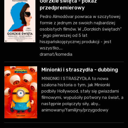
Gorzkie święta - pokaz
przedpremierowy
Pedro Almodóvar powraca w szczytowej
formie z jednym ze swoich najbardziej
osobistych filmów. W „Gorzkich świętach”
- jego pierwszej od 5 lat
hiszpańskojęzycznej produkcji - jest
wszystko,...
dramat/komedia
Minionki i straszydła - dubbing
MINIONKI I STRASZYDŁA to nowa
szalona historia o tym, jak Minionki
podbiły Hollywood, stały się gwiazdami
filmowymi, wypuściły potwory na świat, a
następnie połączyły siły, aby...
animowany/familijny/przygodowy