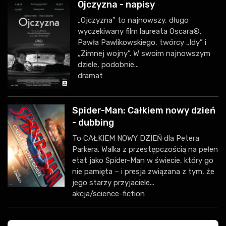
Ojczyzna - napisy
„Ojczyzna” to najnowszy, długo
wyczekiwany film laureata Oscara®,
Pawła Pawlikowskiego, twórcy „Idy” i
„Zimnej wojny”. W swoim najnowszym
dziele, podobnie...
dramat
Spider-Man: Całkiem nowy dzień
- dubbing
To CAŁKIEM NOWY DZIEŃ dla Petera
Parkera. Walka z przestępczością na pełen
etat jako Spider-Man w świecie, który go
nie pamięta – i presja związana z tym, że
jego starzy przyjaciele...
akcja/science-fiction