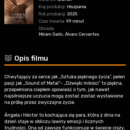
Kraj produkcji:
Hiszpania
Rok produkcji:
2025
Czas trwania:
99 minut
Obsada:
Miriam Garlo, Álvaro Cervantes
c
Opis filmu
Chwytający za serce jak „Sztuka pięknego życia”, pełen
pasji jak „Sound of Metal”– „Dźwięki miłości” to piękna,
przepełniona ciepłem opowieść o tym, jak nawet
najsilniejsze uczucia mogą zostać zostać wystawione
na próbę przez zwyczajne życie.
‍Ángela i Héctor to kochająca się para, która z dnia na
dzień staje w obliczu lawiny emocji i licznych
trudności. Ona od zawsze funkcjonuje w świecie ciszy,