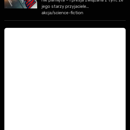
jego starzy przyjaciele...
akcja/science-fiction