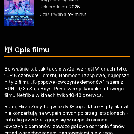
Rok produkcji:
2025
Czas trwania:
99 minut
c
Opis filmu
Bo właśnie tak tak tak się wyżej wznieś! W kinach tylko
10-18 czerwca! Domknij Honmoon i zaśpiewaj najlepsze
hity z filmu „K-popowe łowczynie demonów” razem z
HUNTR/X i Saja Boys. Pełna wersja karaoke hitowego
filmu Netflixa w kinach tylko 10-18 czerwca.
Rumi, Mira i Zoey to gwiazdy K-popu, które - gdy akurat
nie koncertują na wypełnionych po brzegi stadionach -
potrafią przedzierzgnąć się w nieposkromione
łowczynie demonów, zawsze gotowe ochronić fanów
przed wszechobecnymi zagrożeniami nie z tego