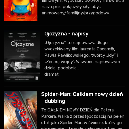
filmowymi, wypuściły potwory na świat, a
następnie połączyły siły, aby...
animowany/familijny/przygodowy
Ojczyzna - napisy
„Ojczyzna” to najnowszy, długo
wyczekiwany film laureata Oscara®,
Pawła Pawlikowskiego, twórcy „Idy” i
„Zimnej wojny”. W swoim najnowszym
dziele, podobnie...
dramat
Spider-Man: Całkiem nowy dzień
- dubbing
To CAŁKIEM NOWY DZIEŃ dla Petera
Parkera. Walka z przestępczością na pełen
etat jako Spider-Man w świecie, który go
nie pamięta – i presja związana z tym, że