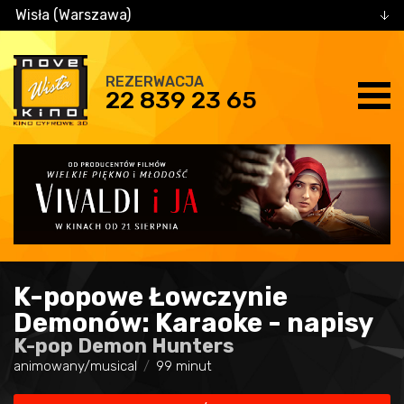
Wisła (Warszawa)
REZERWACJA
22 839 23 65
K-popowe Łowczynie
Demonów: Karaoke - napisy
K-pop Demon Hunters
animowany/musical
99 minut