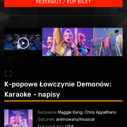
REZERWUJ / KUP BILET
o
K-popowe Łowczynie Demonów:
Karaoke - napisy
Reżyseria
Maggie Kang, Chris Appelhans
Gatunek:
animowany/musical
Kraj produkcji:
USA