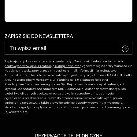
ZAPISZ SIĘ DO NEWSLETTERA
C
Zapisując się do Newslettera zapoznałem się z
Zasadami przetwarzania danych
osobowych w związku z realizacją usługi Newsleter
. Zgadzam się na otrzymanie od kin
Novekino na wskazany przeze mnie adres e-mail informacji marketingowych.
Administratorem Twoich danych osobowych jest Instytucja Filmowa MAX-FILM Spółka
Akcyjna z siedzibą w Warszawie, ul. Panieńska 11, Wpisana do Rejestru
Przedsiębiorców prowadzonego przez Sąd Rejonowy dla Warszawy Mokotowa, XIII
Wydział Gospodarczy pod numerem KRS 0000236457 Posiadasz prawo dostępu do
treści Swoich danych osobowych oraz prawo ich sprostowania, usunięcia,
ograniczenia przetwarzania, prawo do przenoszenia danych osobowych, prawo
wniesienia sprzeciwu, a także prawo do cofnięcia zgody w dowolnym momencie.
Wycofanie zgody nie wpływa na zgodność z prawem przetwarzania dokonanego przed
jej wycofaniem.
REZERWACJE TELEFONICZNE