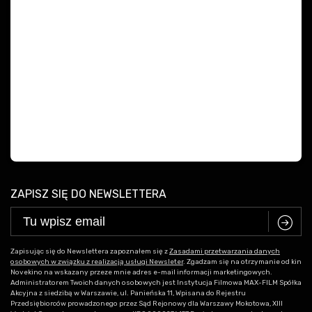
ZAPISZ SIĘ DO NEWSLETTERA
C
Zapisując się do Newslettera zapoznałem się z
Zasadami przetwarzania danych
osobowych w związku z realizacją usługi Newsleter
. Zgadzam się na otrzymanie od kin
Novekino na wskazany przeze mnie adres e-mail informacji marketingowych.
Administratorem Twoich danych osobowych jest Instytucja Filmowa MAX-FILM Spółka
Akcyjna z siedzibą w Warszawie, ul. Panieńska 11, Wpisana do Rejestru
Przedsiębiorców prowadzonego przez Sąd Rejonowy dla Warszawy Mokotowa, XIII