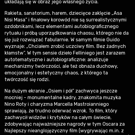
układają się w obraz jego własnego życia.
Rakieta, sanatorium, harem, dziecięce zaklęcie „Asa
Nisi Masa” i finałowy korowód nie są surrealistycznymi
ozdobnikami, lecz elementami autobiograficznego
rytuału i próbą uporządkowania chaosu, którego nie da
się już rozwiązać fabularnie. W samym filmie Guido
wyznaje: „Chciałem zrobić uczciwy film. Bez żadnych
kłamstw”. W tym sensie dzieło Felliniego jest zarazem
autotematyczne i autobiograficzne: analizuje
mechanizmy twórczości, ale też obnaża duchowy,
emocjonalny i estetyczny chaos, z którego ta
twórczość się rodzi.
Na dużym ekranie „Osiem i pół” zachwyca jeszcze
mocniej - monumentalne kadry, znakomita muzyka
Nino Roty i charyzma Marcella Mastroianniego
sprawiają, że trudno oderwać wzrok. To film, który
zachwycił widzów i krytyków na całym świecie,
zdobywając najważniejsze nagrody w tym Oscara za
Najlepszy nieanglojęzyczny film (wygrywając m.in. z