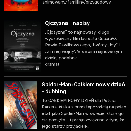
animowany/familijny/przygodowy
Ojczyzna - napisy
„Ojczyzna” to najnowszy, długo
wyczekiwany film laureata Oscara®,
Pawła Pawlikowskiego, twórcy „Idy” i
„Zimnej wojny”. W swoim najnowszym
dziele, podobnie...
dramat
Spider-Man: Całkiem nowy dzień
- dubbing
To CAŁKIEM NOWY DZIEŃ dla Petera
Parkera. Walka z przestępczością na pełen
etat jako Spider-Man w świecie, który go
nie pamięta – i presja związana z tym, że
jego starzy przyjaciele...